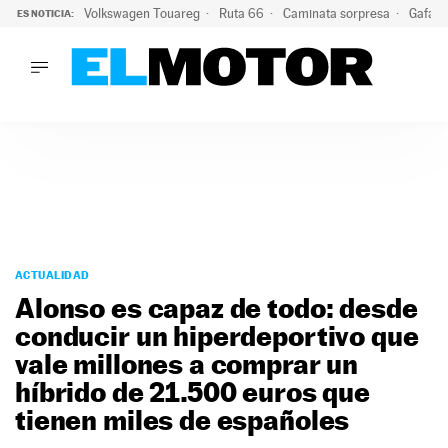
Volkswagen Touareg
Ruta 66
Caminata sorpresa
Gafas 
ES NOTICIA:
LO ÚLTIMO
Ni se te ocurra usar las gafas del eclipse al volante: el moti
LO ÚLTIMO
Ni se te ocurra usar las gafas del eclipse al volante: el motiv
ACTUALIDAD
ELÉCTRICOS
CONDUCIR
PRUEBAS
Saltar
VIRALES
al
ACTUALIDAD
PODCAST
contenido
Alonso es capaz de todo: desde
MOTOS
conducir un hiperdeportivo que
TECNOLOGÍA
vale millones a comprar un
SUPERCOCHES
MOTORTV
híbrido de 21.500 euros que
PREMIOS
tienen miles de españoles
SERVICIOS