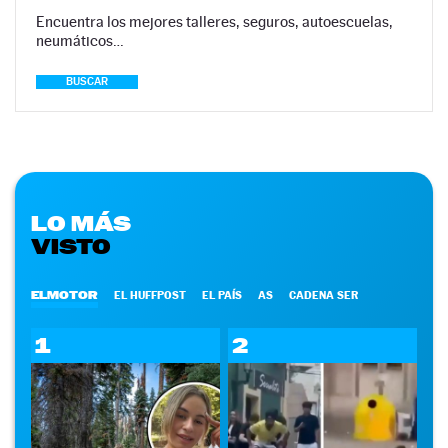
Encuentra los mejores talleres, seguros, autoescuelas,
neumáticos…
BUSCAR
LO MÁS
VISTO
ELMOTOR
EL HUFFPOST
EL PAÍS
AS
CADENA SER
1
2