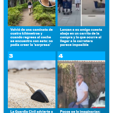
Volvió de una caminata de
Lanzan a su amigo cuesta
cuatro kilómetros y
abajo en un carrito de la
cuando regresa al coche
compra y lo que ocurre al
se encuentra con esto: no
llegar a la carretera
podía creer la 'sorpresa'
parece imposible
3
4
La Guardia Civil advierte a
Pocos se lo imaginarían: