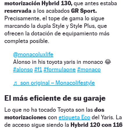
motorización Hybrid 130,
que antes estaba
reservada
a los acabados
GR Sport.
Precisamente, el tope de gama lo sigue
marcando la dupla Style y Style Plus, que
ofrecen la dotación de equipamiento más
completa posible.
@monacoluxlife
Alonso in his toyota yaris in monaco 😂
#alonso
#f1
#formulaone
#monaco
♬ son original – Monacolifestyle
El más eficiente de su garaje
Lo que no ha tocado Toyota son las
dos
motorizaciones
con
etiqueta Eco
del Yaris. La
de acceso sigue siendo la
Hybrid 120 con 116