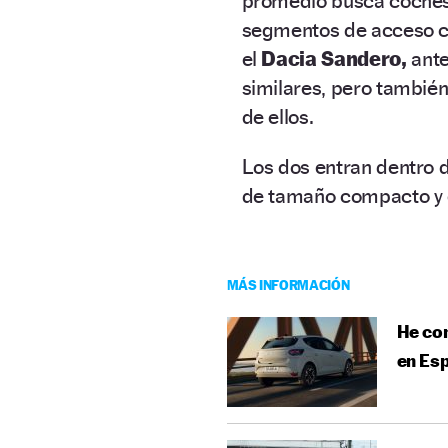
promedio busca coches 
segmentos de acceso com
el
Dacia Sandero,
ante
similares, pero también
de ellos.
Los dos entran dentro de
de tamaño compacto y e
MÁS INFORMACIÓN
He con
en Esp