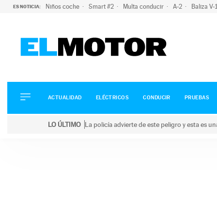
Niños coche
Smart #2
Multa conducir
A-2
Baliza V
ES NOTICIA:
ACTUALIDAD
ELÉCTRICOS
CONDUCIR
ACTUALIDAD
ELÉCTRICOS
CONDUCIR
PRUEBAS
PRUEBAS
Saltar
VIRALES
LO ÚLTIMO
La policía advierte de este peligro y esta es 
al
PODCAST
LO ÚLTIMO
La policía advierte de este peligro y esta es una bu
contenido
MOTOS
TECNOLOGÍA
SUPERCOCHES
MOTORTV
PREMIOS
SERVICIOS