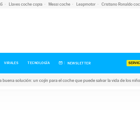
-16
Llaves coche copia
Messi coche
Leapmotor
Cristiano Ronaldo co
SERVIC
VIRALES
TECNOLOGÍA
NEWSLETTER
una buena solución: un cojín para el coche que puede salvar la vida de los niñ
ena solución: un cojín para el coche que puede salvar la vida de 