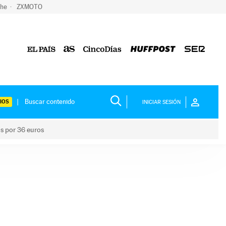
che
ZXMOTO
IOS
INICIAR SESIÓN
os por 36 euros
los niños por 36 euros