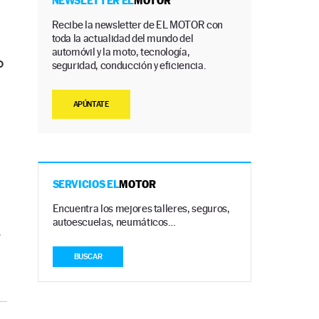
NEWSLETTER EL
MOTOR
Recibe la newsletter de EL MOTOR con
toda la actualidad del mundo del
automóvil y la moto, tecnología,
o
seguridad, conducción y eficiencia.
APÚNTATE
SERVICIOS EL
MOTOR
Encuentra los mejores talleres, seguros,
autoescuelas, neumáticos…
r
BUSCAR