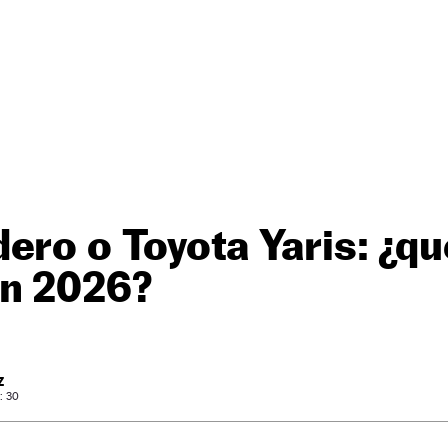
ero o Toyota Yaris: ¿q
en 2026?
Z
: 30