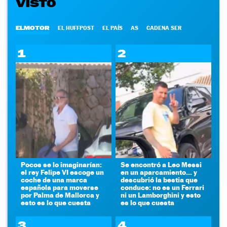
VISTO
ELMOTOR
EL HUFFPOST
EL PAÍS
AS
CADENA SER
1
2
Pocos se lo imaginarían:
Se encontró a Leo Messi
el rey Felipe VI escoge un
en un aparcamiento... y
coche de una marca
descubrió la bestia que
española para moverse
conduce: no es un Ferrari
por Palma de Mallorca y
ni un Lamborghini y esto
esto es lo que cuesta
es lo que cuesta
3
4