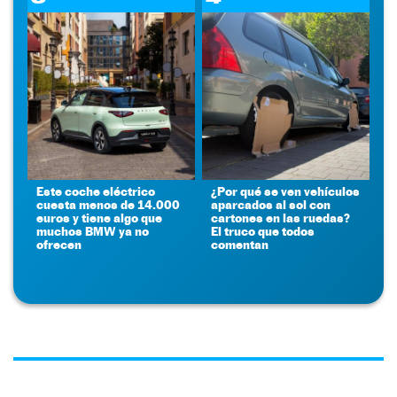
Este coche eléctrico
¿Por qué se ven vehículos
cuesta menos de 14.000
aparcados al sol con
euros y tiene algo que
cartones en las ruedas?
muchos BMW ya no
El truco que todos
ofrecen
comentan