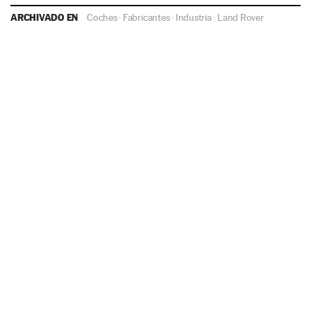
ARCHIVADO EN
Coches
·
Fabricantes
·
Industria
·
Land Rover