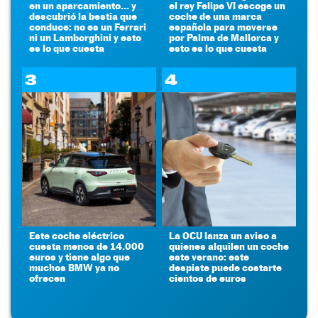
en un aparcamiento... y
el rey Felipe VI escoge un
descubrió la bestia que
coche de una marca
conduce: no es un Ferrari
española para moverse
ni un Lamborghini y esto
por Palma de Mallorca y
es lo que cuesta
esto es lo que cuesta
3
4
Este coche eléctrico
La OCU lanza un aviso a
cuesta menos de 14.000
quienes alquilen un coche
euros y tiene algo que
este verano: este
muchos BMW ya no
despiste puede costarte
ofrecen
cientos de euros