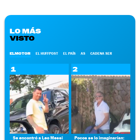
LO MÁS
VISTO
ELMOTOR
EL HUFFPOST
EL PAÍS
AS
CADENA SER
1
2
Se encontró a Leo Messi
Pocos se lo imaginarían: