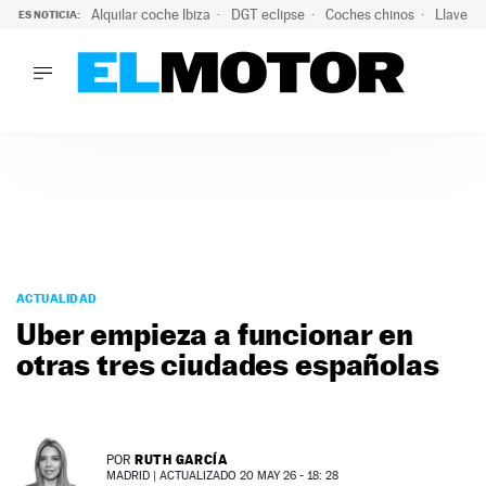
Alquilar coche Ibiza
DGT eclipse
Coches chinos
Llaves 
ES NOTICIA:
LO ÚLTIMO
El probable colapso tras el eclipse: la DGT prevé un millón 
LO ÚLTIMO
El probable colapso tras el eclipse: la DGT prevé un millón 
ACTUALIDAD
ELÉCTRICOS
CONDUCIR
PRUEBAS
Saltar
VIRALES
al
ACTUALIDAD
PODCAST
contenido
Uber empieza a funcionar en
MOTOS
otras tres ciudades españolas
TECNOLOGÍA
SUPERCOCHES
MOTORTV
PREMIOS
RUTH GARCÍA
POR
SERVICIOS
MADRID |
ACTUALIZADO 20 MAY 26 - 18: 28