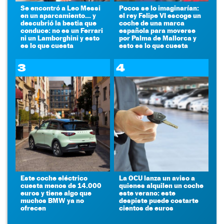
Se encontró a Leo Messi
Pocos se lo imaginarían:
en un aparcamiento... y
el rey Felipe VI escoge un
descubrió la bestia que
coche de una marca
conduce: no es un Ferrari
española para moverse
ni un Lamborghini y esto
por Palma de Mallorca y
es lo que cuesta
esto es lo que cuesta
3
4
Este coche eléctrico
La OCU lanza un aviso a
cuesta menos de 14.000
quienes alquilen un coche
euros y tiene algo que
este verano: este
muchos BMW ya no
despiste puede costarte
ofrecen
cientos de euros