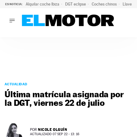
Alquilar coche Ibiza
DGT eclipse
Coches chinos
Llaves 
ES NOTICIA:
LO ÚLTIMO
El probable colapso tras el eclipse: la DGT prevé un millón 
LO ÚLTIMO
El probable colapso tras el eclipse: la DGT prevé un millón 
ACTUALIDAD
ELÉCTRICOS
CONDUCIR
PRUEBAS
Saltar
VIRALES
al
ACTUALIDAD
PODCAST
contenido
Última matrícula asignada por
MOTOS
la DGT, viernes 22 de julio
TECNOLOGÍA
SUPERCOCHES
MOTORTV
PREMIOS
NICOLE OLGUÍN
POR
SERVICIOS
ACTUALIZADO 07 SEP 22 - 13: 16