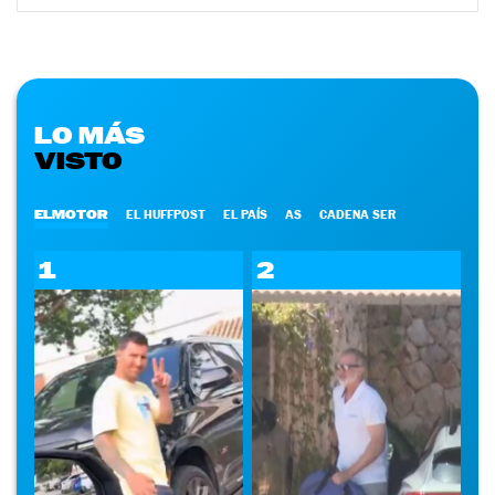
LO MÁS
VISTO
ELMOTOR
EL HUFFPOST
EL PAÍS
AS
CADENA SER
1
2