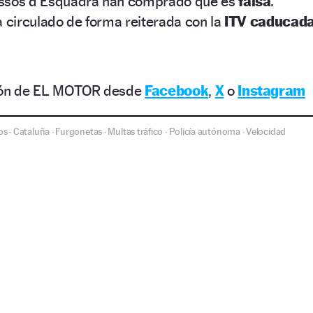
ossos d’Esquadra han comprado que es
falsa
.
 circulado de forma reiterada con la
ITV caducad
ción de EL MOTOR desde
Facebook
,
X
o
Instagram
os
Cataluña
Furgonetas
Multas tráfico
Policía autónoma
Velocidad
·
·
·
·
·