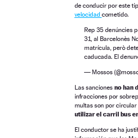
de conducir por este ti
velocidad
cometido.
Rep 35 denúncies per 
31, al Barcelonès No
matrícula, però det
caducada. El denu
— Mossos (@moss
Las sanciones
no han 
infracciones por sobre
multas son por circular
utilizar el carril bus e
El conductor se ha just