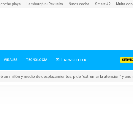
 coche playa
Lamborghini Revuelto
Niños coche
Smart #2
Multa con
SERVIC
VIRALES
TECNOLOGÍA
NEWSLETTER
revé un millón y medio de desplazamientos, pide “extremar la atención” y anu
n millón y medio de desplazamientos, pide “extremar la atención”