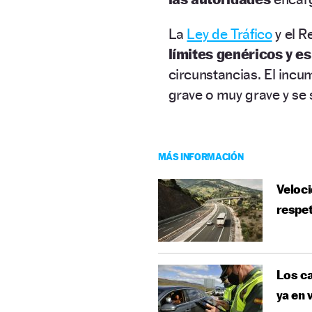
La
Ley de Tráfico
y el R
límites genéricos y e
circunstancias. El inc
grave o muy grave y se
MÁS INFORMACIÓN
Veloci
respet
Los ca
ya en 