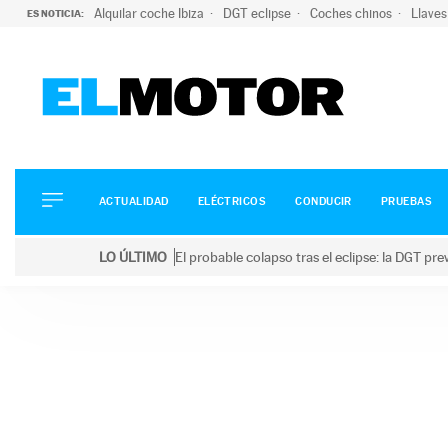
Alquilar coche Ibiza
DGT eclipse
Coches chinos
Llaves
ES NOTICIA:
ACTUALIDAD
ELÉCTRICOS
CONDUCIR
ACTUALIDAD
ELÉCTRICOS
CONDUCIR
PRUEBAS
PRUEBAS
Saltar
VIRALES
LO ÚLTIMO
El probable colapso tras el eclipse: la DGT p
al
PODCAST
LO ÚLTIMO
El probable colapso tras el eclipse: la DGT prevé u
contenido
MOTOS
TECNOLOGÍA
SUPERCOCHES
MOTORTV
PREMIOS
SERVICIOS