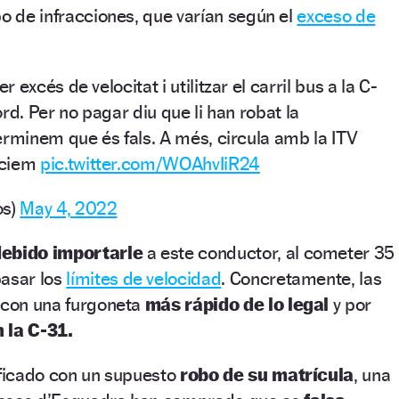
po de infracciones, que varían según el
exceso de
excés de velocitat i utilitzar el carril bus a la C-
rd. Per no pagar diu que li han robat la
erminem que és fals. A més, circula amb la ITV
nciem
pic.twitter.com/WOAhvIiR24
os)
May 4, 2022
debido importarle
a este conductor, al cometer 35
pasar los
límites de velocidad
. Concretamente, las
 con una furgoneta
más rápido de lo legal
y por
n la C-31.
ificado con un supuesto
robo de su matrícula
, una