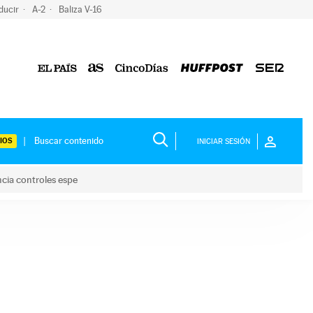
ducir
A-2
Baliza V-16
IOS
INICIAR SESIÓN
ncia controles espe
 y anuncia controles espe