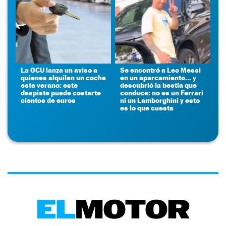
La OCU lanza un aviso a
Se encontró a Leo Messi
quienes alquilen un coche
en un aparcamiento... y
este verano: este
descubrió la bestia que
despiste puede costarte
conduce: no es un Ferrari
cientos de euros
ni un Lamborghini y esto
es lo que cuesta