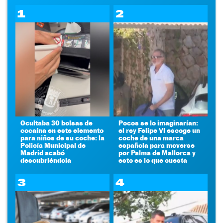
1
2
Ocultaba 30 bolsas de
Pocos se lo imaginarían:
cocaína en este elemento
el rey Felipe VI escoge un
para niños de su coche: la
coche de una marca
Policía Municipal de
española para moverse
Madrid acabó
por Palma de Mallorca y
descubriéndola
esto es lo que cuesta
3
4