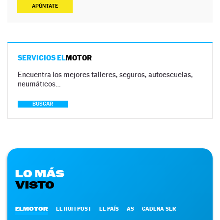
APÚNTATE
SERVICIOS EL
MOTOR
Encuentra los mejores talleres, seguros, autoescuelas,
neumáticos…
BUSCAR
LO MÁS
VISTO
ELMOTOR
EL HUFFPOST
EL PAÍS
AS
CADENA SER