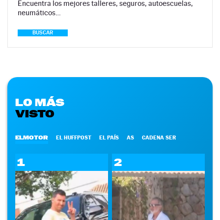
Encuentra los mejores talleres, seguros, autoescuelas,
neumáticos…
BUSCAR
LO MÁS
VISTO
ELMOTOR
EL HUFFPOST
EL PAÍS
AS
CADENA SER
1
2