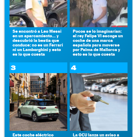
Se encontró a Leo Messi
Pocos se lo imaginarían:
en un aparcamiento... y
el rey Felipe VI escoge un
descubrió la bestia que
coche de una marca
conduce: no es un Ferrari
española para moverse
ni un Lamborghini y esto
por Palma de Mallorca y
es lo que cuesta
esto es lo que cuesta
3
4
Este coche eléctrico
La OCU lanza un aviso a