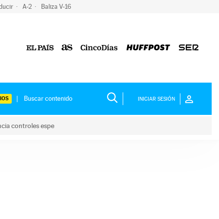
ducir
A-2
Baliza V-16
IOS
INICIAR SESIÓN
ncia controles espe
 y anuncia controles espe