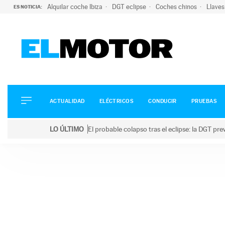
Alquilar coche Ibiza
DGT eclipse
Coches chinos
Llaves
ES NOTICIA:
ACTUALIDAD
ELÉCTRICOS
CONDUCIR
ACTUALIDAD
ELÉCTRICOS
CONDUCIR
PRUEBAS
PRUEBAS
Saltar
VIRALES
LO ÚLTIMO
El probable colapso tras el eclipse: la DGT p
al
PODCAST
LO ÚLTIMO
El probable colapso tras el eclipse: la DGT prevé u
contenido
MOTOS
TECNOLOGÍA
SUPERCOCHES
MOTORTV
PREMIOS
SERVICIOS