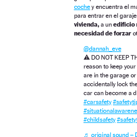
coche
y encuentra el m
para entrar en el garaje
vivienda,
a un
edificio
necesidad de forzar
ot
@dannah_eve
⚠️ DO NOT KEEP THI
reason to keep your 
are in the garage o
accidentally lock t
car can become a d
#carsafety
#safetyti
#situationalawaren
#childsafety
#safety
♬ original sound –