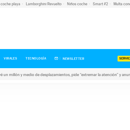
 coche playa
Lamborghini Revuelto
Niños coche
Smart #2
Multa con
SERVIC
VIRALES
TECNOLOGÍA
NEWSLETTER
revé un millón y medio de desplazamientos, pide “extremar la atención” y anu
n millón y medio de desplazamientos, pide “extremar la atención”