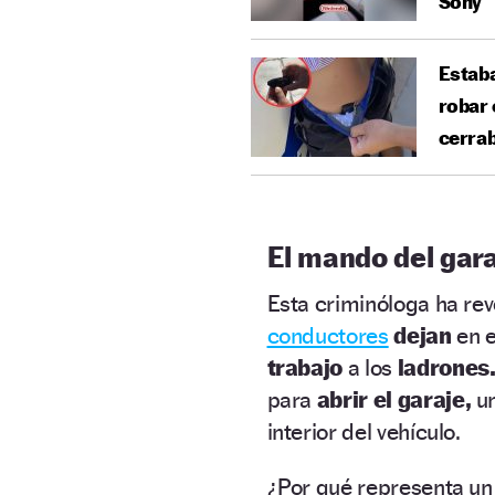
Sony
Estaba
robar 
cerrab
El mando del gar
Esta criminóloga ha re
conductores
dejan
en 
trabajo
a los
ladrones
para
abrir el garaje,
u
interior del vehículo.
¿Por qué representa un