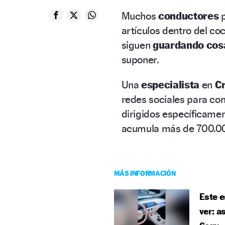
Muchos
conductores
artículos dentro del co
siguen
guardando cosa
suponer.
Una
especialista
en
Cr
redes sociales para co
dirigidos específicame
acumula más de 700.00
MÁS INFORMACIÓN
Este e
ver: a