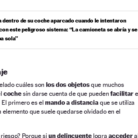
 dentro de su coche aparcado cuando le intentaron
con este peligroso sistema: “La camioneta se abría y se
a sola”
aje
velado cuáles son
los dos objetos
que muchos
el
coche
sin darse cuenta de que pueden
facilitar
e
.
El primero es el
mando a distancia
que se utiliza
n elemento que suele quedarse olvidado en el
 riesgo? Porque si
un delincuente
logra
acceder
a