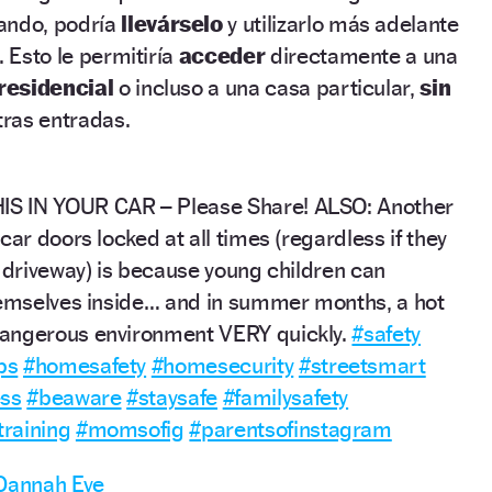
ando, podría
llevárselo
y utilizarlo más adelante
. Esto le permitiría
acceder
directamente a una
 residencial
o incluso a una casa particular,
sin
ras entradas.
S IN YOUR CAR – Please Share! ALSO: Another
car doors locked at all times (regardless if they
r driveway) is because young children can
hemselves inside… and in summer months, a hot
angerous environment VERY quickly.
#safety
ps
#homesafety
#homesecurity
#streetsmart
ess
#beaware
#staysafe
#familysafety
training
#momsofig
#parentsofinstagram
 Dannah Eve