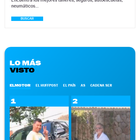
neumáticos…
BUSCAR
LO MÁS
VISTO
ELMOTOR
EL HUFFPOST
EL PAÍS
AS
CADENA SER
1
2