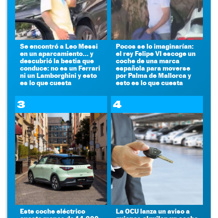
Se encontró a Leo Messi
Pocos se lo imaginarían:
en un aparcamiento... y
el rey Felipe VI escoge un
descubrió la bestia que
coche de una marca
conduce: no es un Ferrari
española para moverse
ni un Lamborghini y esto
por Palma de Mallorca y
es lo que cuesta
esto es lo que cuesta
3
4
Este coche eléctrico
La OCU lanza un aviso a