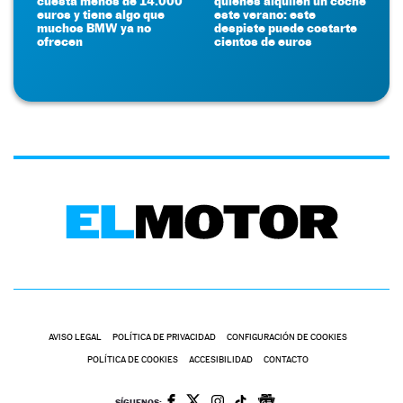
cuesta menos de 14.000
quienes alquilen un coche
euros y tiene algo que
este verano: este
muchos BMW ya no
despiste puede costarte
ofrecen
cientos de euros
AVISO LEGAL
POLÍTICA DE PRIVACIDAD
CONFIGURACIÓN DE COOKIES
POLÍTICA DE COOKIES
ACCESIBILIDAD
CONTACTO
SÍGUENOS: