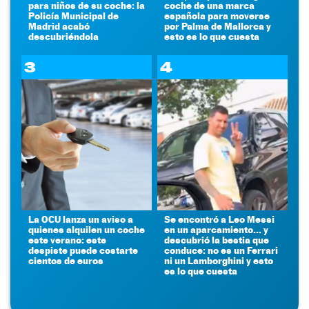
para niños de su coche: la
coche de una marca
Policía Municipal de
española para moverse
Madrid acabó
por Palma de Mallorca y
descubriéndola
esto es lo que cuesta
3
4
La OCU lanza un aviso a
Se encontró a Leo Messi
quienes alquilen un coche
en un aparcamiento... y
este verano: este
descubrió la bestia que
despiste puede costarte
conduce: no es un Ferrari
cientos de euros
ni un Lamborghini y esto
es lo que cuesta