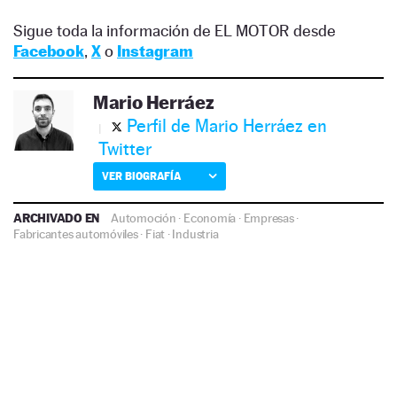
Sigue toda la información de EL MOTOR desde
Facebook
,
X
o
Instagram
Mario Herráez
Perfil de Mario Herráez en
Twitter
VER BIOGRAFÍA
ARCHIVADO EN
Automoción
·
Economía
·
Empresas
·
Fabricantes automóviles
·
Fiat
·
Industria