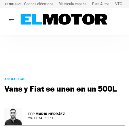
Coches eléctricos
Matrícula españa
Plan Auto+
VTC
ES NOTICIA:
LO ÚLTIMO
La Lista Blanca del Programa Auto+: todos los coches eléct
LO ÚLTIMO
La Lista Blanca del Programa Auto+: todos los coches eléctr
ACTUALIDAD
ELÉCTRICOS
CONDUCIR
PRUEBAS
Saltar
VIRALES
al
ACTUALIDAD
PODCAST
contenido
Vans y Fiat se unen en un 500L
MOTOS
TECNOLOGÍA
SUPERCOCHES
MOTORTV
MARIO HERRÁEZ
POR
PREMIOS
28 JUL 14 - 13: 11
SERVICIOS