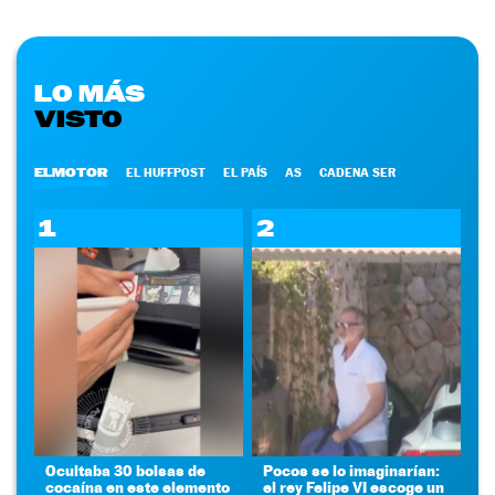
LO MÁS
VISTO
ELMOTOR
EL HUFFPOST
EL PAÍS
AS
CADENA SER
1
2
Ocultaba 30 bolsas de
Pocos se lo imaginarían:
cocaína en este elemento
el rey Felipe VI escoge un