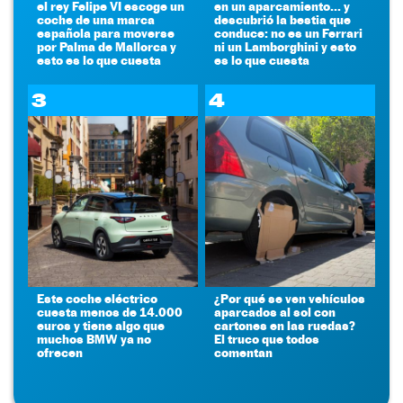
el rey Felipe VI escoge un
en un aparcamiento... y
coche de una marca
descubrió la bestia que
española para moverse
conduce: no es un Ferrari
por Palma de Mallorca y
ni un Lamborghini y esto
esto es lo que cuesta
es lo que cuesta
3
4
Este coche eléctrico
¿Por qué se ven vehículos
cuesta menos de 14.000
aparcados al sol con
euros y tiene algo que
cartones en las ruedas?
muchos BMW ya no
El truco que todos
ofrecen
comentan