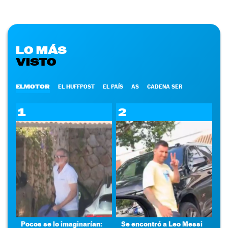
LO MÁS
VISTO
ELMOTOR
EL HUFFPOST
EL PAÍS
AS
CADENA SER
1
2
Pocos se lo imaginarían:
Se encontró a Leo Messi