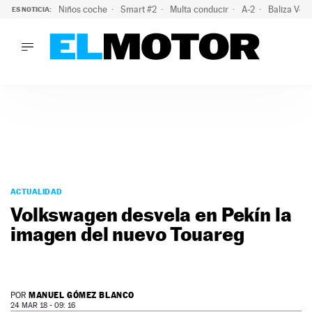
Niños coche
Smart #2
Multa conducir
A-2
Baliza V-1
ES NOTICIA:
LO ÚLTIMO
La OCU lanza un aviso a quienes alquilen un coche este vera
LO ÚLTIMO
La OCU lanza un aviso a quienes alquilen un coche este vera
ACTUALIDAD
ELÉCTRICOS
CONDUCIR
PRUEBAS
Saltar
VIRALES
al
ACTUALIDAD
PODCAST
contenido
Volkswagen desvela en Pekín la
MOTOS
imagen del nuevo Touareg
TECNOLOGÍA
SUPERCOCHES
MOTORTV
PREMIOS
MANUEL GÓMEZ BLANCO
POR
SERVICIOS
24 MAR 18 - 09: 16