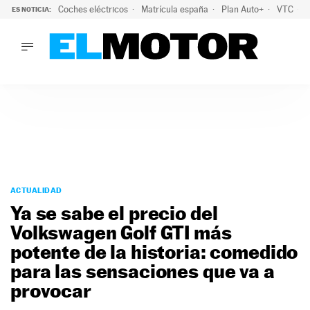
Coches eléctricos
Matrícula españa
Plan Auto+
VTC
ES NOTICIA:
LO ÚLTIMO
La Lista Blanca del Programa Auto+: todos los coches eléct
LO ÚLTIMO
La Lista Blanca del Programa Auto+: todos los coches eléctr
ACTUALIDAD
ELÉCTRICOS
CONDUCIR
PRUEBAS
Saltar
VIRALES
al
ACTUALIDAD
PODCAST
contenido
Ya se sabe el precio del
MOTOS
Volkswagen Golf GTI más
TECNOLOGÍA
potente de la historia: comedido
SUPERCOCHES
MOTORTV
para las sensaciones que va a
PREMIOS
provocar
SERVICIOS