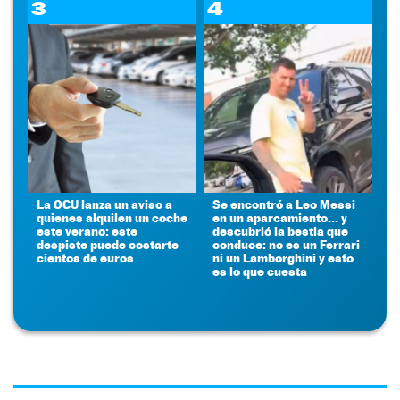
3
4
La OCU lanza un aviso a
Se encontró a Leo Messi
quienes alquilen un coche
en un aparcamiento... y
este verano: este
descubrió la bestia que
despiste puede costarte
conduce: no es un Ferrari
cientos de euros
ni un Lamborghini y esto
es lo que cuesta