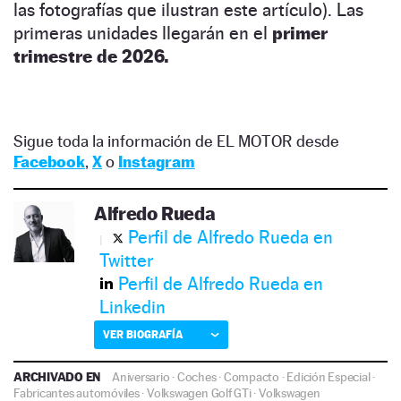
las fotografías que ilustran este artículo). Las
primeras unidades llegarán en el
primer
trimestre de 2026.
Sigue toda la información de EL MOTOR desde
Facebook
,
X
o
Instagram
Alfredo Rueda
Perfil de Alfredo Rueda en
Twitter
Perfil de Alfredo Rueda en
Linkedin
VER BIOGRAFÍA
ARCHIVADO EN
Aniversario
·
Coches
·
Compacto
·
Edición Especial
·
Fabricantes automóviles
·
Volkswagen Golf GTi
·
Volkswagen