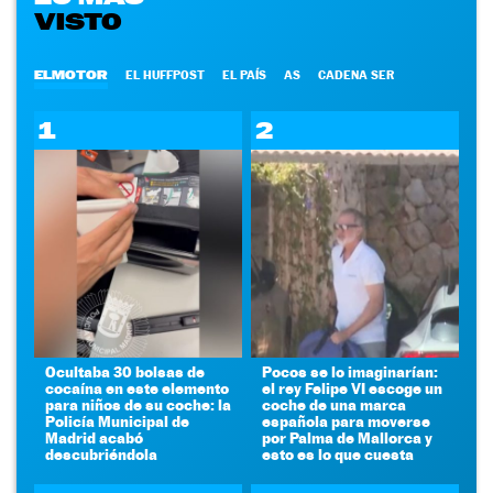
VISTO
ELMOTOR
EL HUFFPOST
EL PAÍS
AS
CADENA SER
1
2
Ocultaba 30 bolsas de
Pocos se lo imaginarían:
cocaína en este elemento
el rey Felipe VI escoge un
para niños de su coche: la
coche de una marca
Policía Municipal de
española para moverse
Madrid acabó
por Palma de Mallorca y
descubriéndola
esto es lo que cuesta