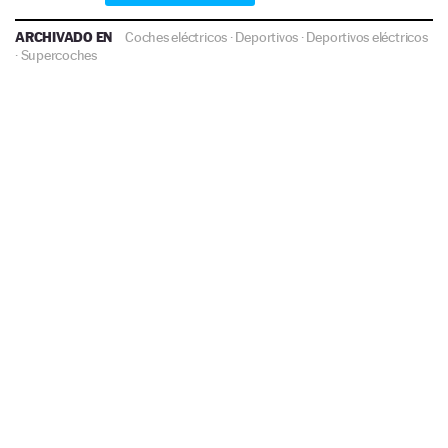
ARCHIVADO EN
Coches eléctricos
·
Deportivos
·
Deportivos eléctricos
·
Supercoches