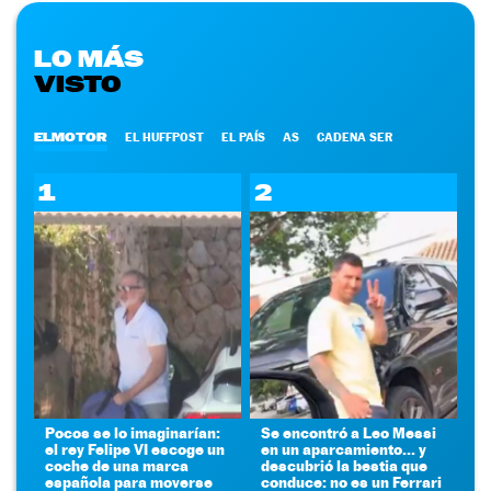
LO MÁS
VISTO
ELMOTOR
EL HUFFPOST
EL PAÍS
AS
CADENA SER
1
2
Pocos se lo imaginarían:
Se encontró a Leo Messi
el rey Felipe VI escoge un
en un aparcamiento... y
coche de una marca
descubrió la bestia que
española para moverse
conduce: no es un Ferrari