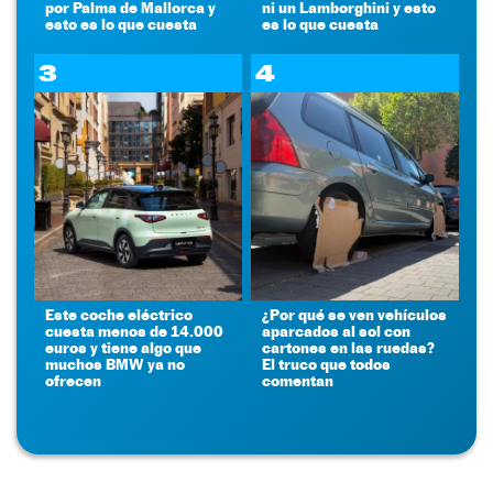
por Palma de Mallorca y
ni un Lamborghini y esto
esto es lo que cuesta
es lo que cuesta
3
4
Este coche eléctrico
¿Por qué se ven vehículos
cuesta menos de 14.000
aparcados al sol con
euros y tiene algo que
cartones en las ruedas?
muchos BMW ya no
El truco que todos
ofrecen
comentan