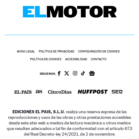
AVISO LEGAL
POLÍTICA DE PRIVACIDAD
CONFIGURACIÓN DE COOKIES
POLÍTICA DE COOKIES
ACCESIBILIDAD
CONTACTO
SÍGUENOS:
EDICIONES EL PAIS, S.L.U.
realiza una reserva expresa de las
reproducciones y usos de las obras y otras prestaciones accesibles
desde este sitio web a medios de lectura mecánica u otros medios
que resulten adecuados a tal fin de conformidad con el artículo 67.3
del Real Decreto-ley 24/2021, de 2 de noviembre.