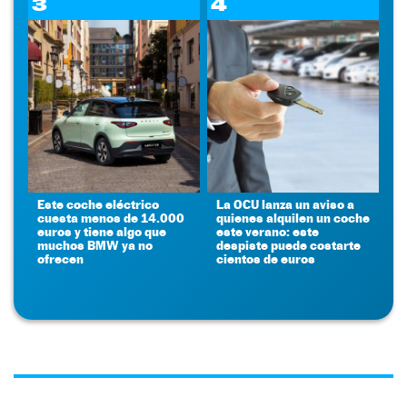
3
4
Este coche eléctrico
La OCU lanza un aviso a
cuesta menos de 14.000
quienes alquilen un coche
euros y tiene algo que
este verano: este
muchos BMW ya no
despiste puede costarte
ofrecen
cientos de euros