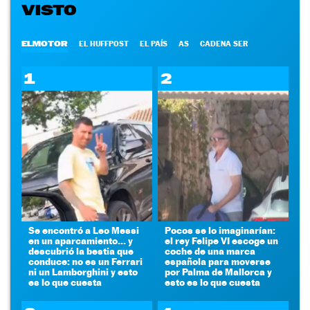
VISTO
ELMOTOR
EL HUFFPOST
EL PAÍS
AS
CADENA SER
1
2
Se encontró a Leo Messi
Pocos se lo imaginarían:
en un aparcamiento... y
el rey Felipe VI escoge un
descubrió la bestia que
coche de una marca
conduce: no es un Ferrari
española para moverse
ni un Lamborghini y esto
por Palma de Mallorca y
es lo que cuesta
esto es lo que cuesta