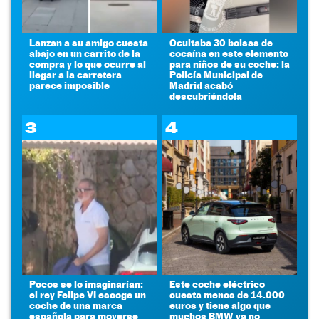
Lanzan a su amigo cuesta
Ocultaba 30 bolsas de
abajo en un carrito de la
cocaína en este elemento
compra y lo que ocurre al
para niños de su coche: la
llegar a la carretera
Policía Municipal de
parece imposible
Madrid acabó
descubriéndola
3
4
Pocos se lo imaginarían:
Este coche eléctrico
el rey Felipe VI escoge un
cuesta menos de 14.000
coche de una marca
euros y tiene algo que
española para moverse
muchos BMW ya no