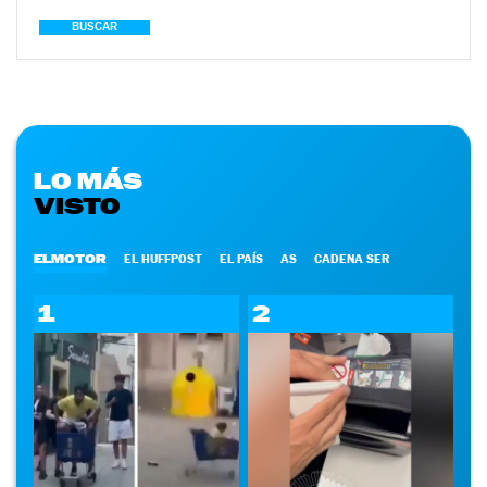
BUSCAR
LO MÁS
VISTO
ELMOTOR
EL HUFFPOST
EL PAÍS
AS
CADENA SER
1
2