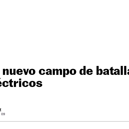
el nuevo campo de batall
éctricos
Z
: 09