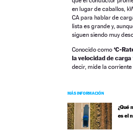
que el conductor prome
en lugar de caballos, k
CA para hablar de carga
lista es grande y, aunqu
siguen siendo muy desc
Conocido como
‘C-Rat
la velocidad de carga
decir, mide la corriente
MÁS INFORMACIÓN
¿Qué m
es el 