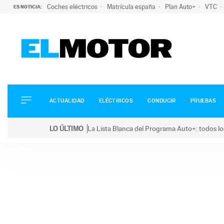
Coches eléctricos
Matrícula españa
Plan Auto+
VTC
ES NOTICIA:
ACTUALIDAD
ELÉCTRICOS
CONDUCIR
ACTUALIDAD
ELÉCTRICOS
CONDUCIR
PRUEBAS
PRUEBAS
Saltar
VIRALES
LO ÚLTIMO
La Lista Blanca del Programa Auto+: todos lo
al
PODCAST
LO ÚLTIMO
La Lista Blanca del Programa Auto+: todos los coc
contenido
MOTOS
TECNOLOGÍA
SUPERCOCHES
MOTORTV
PREMIOS
SERVICIOS