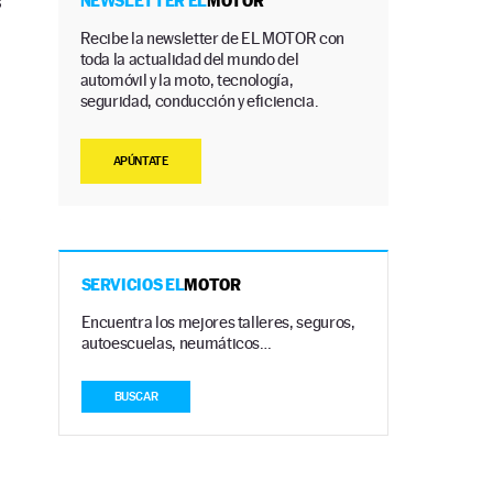
s
NEWSLETTER EL
MOTOR
Recibe la newsletter de EL MOTOR con
toda la actualidad del mundo del
automóvil y la moto, tecnología,
seguridad, conducción y eficiencia.
APÚNTATE
s
SERVICIOS EL
MOTOR
Encuentra los mejores talleres, seguros,
autoescuelas, neumáticos…
BUSCAR