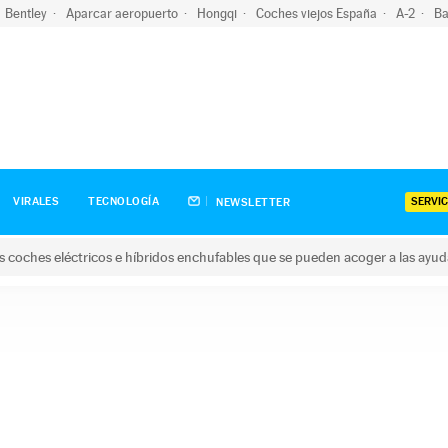
Bentley
Aparcar aeropuerto
Hongqi
Coches viejos España
A-2
Ba
SERVIC
VIRALES
TECNOLOGÍA
NEWSLETTER
s coches eléctricos e híbridos enchufables que se pueden acoger a las ayu
hes eléctricos e híbridos enchufables que se pueden acoger a la