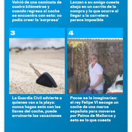
Volvió de una caminata de
Lanzan a su amigo cuesta
cuatro kilómetros y
abajo en un carrito de la
cuando regresa al coche
compra y lo que ocurre al
se encuentra con esto: no
llegar a la carretera
podía creer la 'sorpresa'
parece imposible
3
4
La Guardia Civil advierte a
Pocos se lo imaginarían:
quienes van a la playa:
el rey Felipe VI escoge un
nunca hagas esto con las
coche de una marca
llaves del coche, puede
española para moverse
arruinarte las vacaciones
por Palma de Mallorca y
esto es lo que cuesta