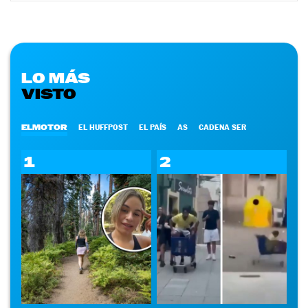
LO MÁS
VISTO
ELMOTOR
EL HUFFPOST
EL PAÍS
AS
CADENA SER
1
2