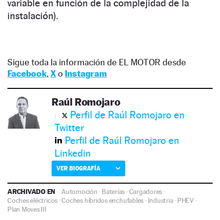
variable en función de la complejidad de la
instalación).
Sigue toda la información de EL MOTOR desde
Facebook
,
X
o
Instagram
Raúl Romojaro
Perfil de Raúl Romojaro en
Twitter
Perfil de Raúl Romojaro en
Linkedin
VER BIOGRAFÍA
ARCHIVADO EN
Automoción
·
Baterías
·
Cargadores
·
Coches eléctricos
·
Coches híbridos enchufables
·
Industria
·
PHEV
·
Plan Moves III