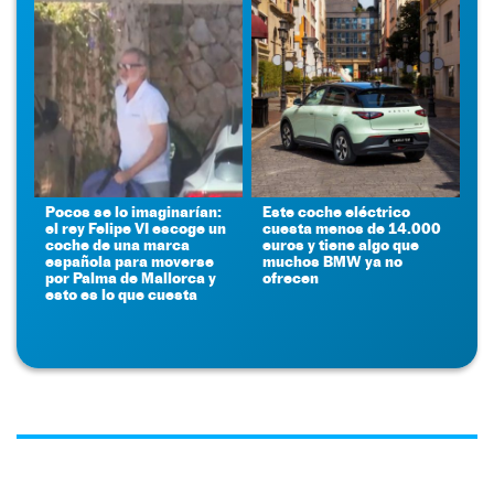
Pocos se lo imaginarían:
Este coche eléctrico
el rey Felipe VI escoge un
cuesta menos de 14.000
coche de una marca
euros y tiene algo que
española para moverse
muchos BMW ya no
por Palma de Mallorca y
ofrecen
esto es lo que cuesta