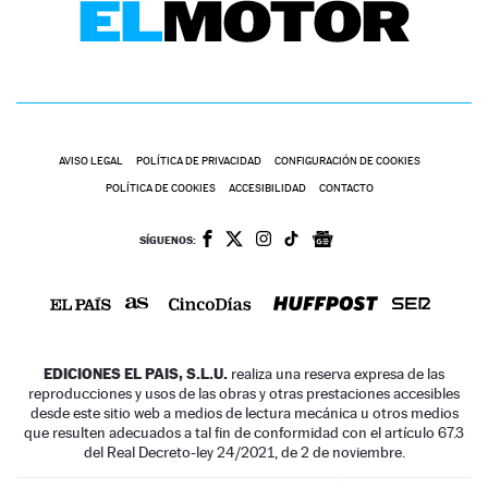
AVISO LEGAL
POLÍTICA DE PRIVACIDAD
CONFIGURACIÓN DE COOKIES
POLÍTICA DE COOKIES
ACCESIBILIDAD
CONTACTO
SÍGUENOS:
EDICIONES EL PAIS, S.L.U.
realiza una reserva expresa de las
reproducciones y usos de las obras y otras prestaciones accesibles
desde este sitio web a medios de lectura mecánica u otros medios
que resulten adecuados a tal fin de conformidad con el artículo 67.3
del Real Decreto-ley 24/2021, de 2 de noviembre.