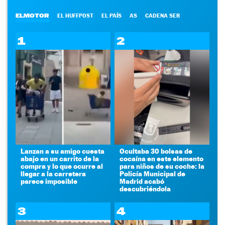
ELMOTOR
EL HUFFPOST
EL PAÍS
AS
CADENA SER
1
2
Lanzan a su amigo cuesta
Ocultaba 30 bolsas de
abajo en un carrito de la
cocaína en este elemento
compra y lo que ocurre al
para niños de su coche: la
llegar a la carretera
Policía Municipal de
parece imposible
Madrid acabó
descubriéndola
3
4