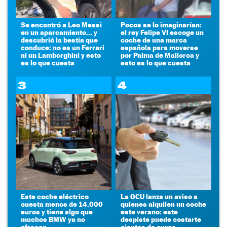
Se encontró a Leo Messi
Pocos se lo imaginarían:
en un aparcamiento... y
el rey Felipe VI escoge un
descubrió la bestia que
coche de una marca
conduce: no es un Ferrari
española para moverse
ni un Lamborghini y esto
por Palma de Mallorca y
es lo que cuesta
esto es lo que cuesta
3
4
Este coche eléctrico
La OCU lanza un aviso a
cuesta menos de 14.000
quienes alquilen un coche
euros y tiene algo que
este verano: este
muchos BMW ya no
despiste puede costarte
ofrecen
cientos de euros