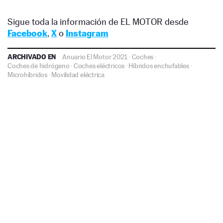
Sigue toda la información de EL MOTOR desde
Facebook
,
X
o
Instagram
ARCHIVADO EN
Anuario El Motor 2021
·
Coches
·
Coches de hidrógeno
·
Coches eléctricos
·
Híbridos enchufables
·
Microhíbridos
·
Movilidad eléctrica