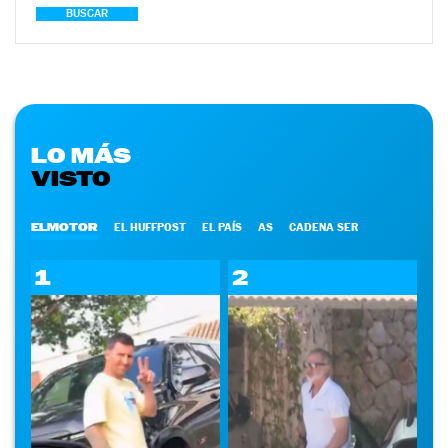
BUSCAR
LO MÁS
VISTO
ELMOTOR
EL HUFFPOST
EL PAÍS
AS
CADENA SER
1
2