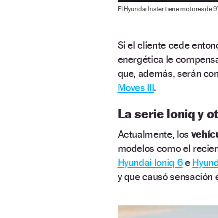
El Hyundai Inster tiene motores de 9
Si el cliente cede enton
energética le compens
que, además, serán com
Moves III
.
La serie Ioniq y 
Actualmente, los
vehícu
modelos como el recie
Hyundai Ioniq 6
e
Hyund
y que causó sensación 