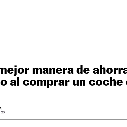
 mejor manera de ahorr
o al comprar un coche 
A
: 20