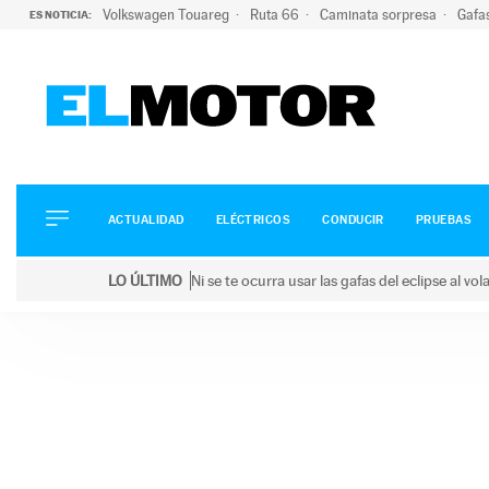
Volkswagen Touareg
Ruta 66
Caminata sorpresa
Gafa
ES NOTICIA:
ACTUALIDAD
ELÉCTRICOS
CONDUCIR
ACTUALIDAD
ELÉCTRICOS
CONDUCIR
PRUEBAS
PRUEBAS
Saltar
VIRALES
LO ÚLTIMO
Ni se te ocurra usar las gafas del eclipse al v
al
PODCAST
LO ÚLTIMO
Ni se te ocurra usar las gafas del eclipse al volant
contenido
MOTOS
TECNOLOGÍA
SUPERCOCHES
MOTORTV
PREMIOS
SERVICIOS