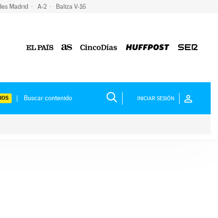
des Madrid
A-2
Baliza V-16
IOS
INICIAR SESIÓN