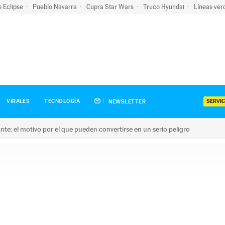
s Eclipse
Pueblo Navarra
Cupra Star Wars
Truco Hyundai
Líneas ver
SERVIC
VIRALES
TECNOLOGÍA
NEWSLETTER
olante: el motivo por el que pueden convertirse en un serio peligro
e: el motivo por el que pueden convertirse en un serio peligro