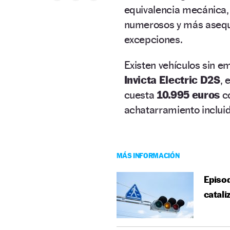
equivalencia mecánica,
numerosos y más asequi
excepciones.
Existen vehículos sin e
Invicta Electric D2S
, 
cuesta
10.995 euros
c
achatarramiento incluid
MÁS INFORMACIÓN
Episod
catali