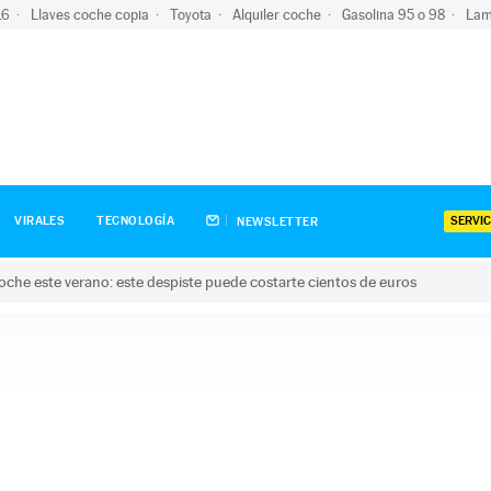
-16
Llaves coche copia
Toyota
Alquiler coche
Gasolina 95 o 98
Lam
SERVIC
VIRALES
TECNOLOGÍA
NEWSLETTER
oche este verano: este despiste puede costarte cientos de euros
este verano: este despiste puede costarte cientos de euros