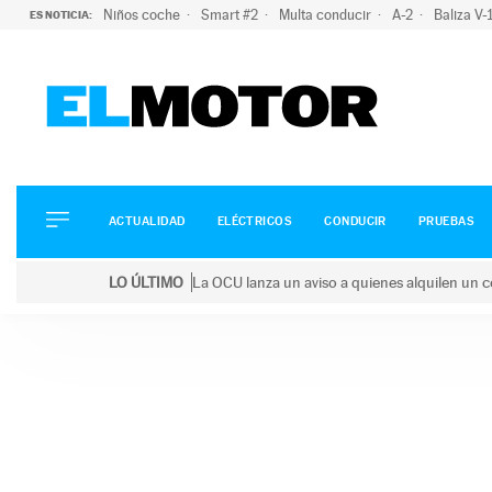
Niños coche
Smart #2
Multa conducir
A-2
Baliza V
ES NOTICIA:
ACTUALIDAD
ELÉCTRICOS
CONDUCIR
ACTUALIDAD
ELÉCTRICOS
CONDUCIR
PRUEBAS
PRUEBAS
Saltar
VIRALES
LO ÚLTIMO
La OCU lanza un aviso a quienes alquilen un c
al
PODCAST
LO ÚLTIMO
La OCU lanza un aviso a quienes alquilen un coche 
contenido
MOTOS
TECNOLOGÍA
SUPERCOCHES
MOTORTV
PREMIOS
SERVICIOS