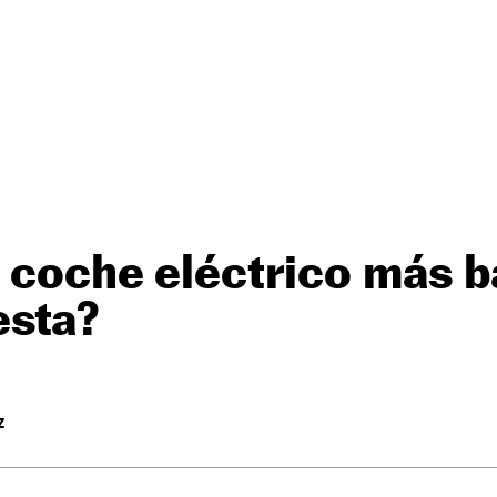
l coche eléctrico más b
esta?
Z