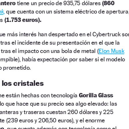
antero
tiene un precio de 935,75 dólares
(860
nk
,
que cuenta con un sistema eléctrico de apertura
es
(1.753 euros).
ue más interés han despertado en el Cybertruck so
tras el incidente de su presentación en el que la
ló tras el impacto con una bola de metal (
Elon Musk
ompible), había expectación por saber si el modelo
lo prometido.
 los cristales
che están hechas con tecnología
Gorilla Glass
 lo que hace que su precio sea algo elevado: las
elanteras y traseras cuestan 260 dólares y 225
e (239 euros y 206,50 euros), y el enorme
co,
que cuenta además con tecnología como el