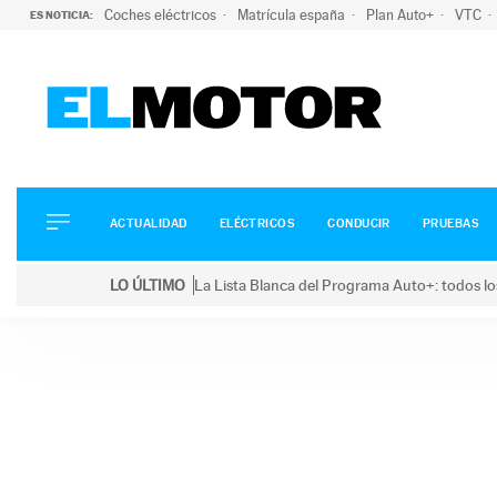
Coches eléctricos
Matrícula españa
Plan Auto+
VTC
ES NOTICIA:
ACTUALIDAD
ELÉCTRICOS
CONDUCIR
ACTUALIDAD
ELÉCTRICOS
CONDUCIR
PRUEBAS
PRUEBAS
Saltar
VIRALES
LO ÚLTIMO
La Lista Blanca del Programa Auto+: todos lo
al
PODCAST
LO ÚLTIMO
La Lista Blanca del Programa Auto+: todos los coc
contenido
MOTOS
TECNOLOGÍA
SUPERCOCHES
MOTORTV
PREMIOS
SERVICIOS