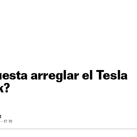
esta arreglar el Tesla
k?
Z
- 17: 32