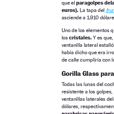
que el
paragolpes del
euros).
La tapa del
fru
asciende a 1.910 dólar
Uno de los elementos q
los
cristales.
Y es que, 
ventanilla lateral estal
había dicho que era irr
de calle cumpliría con 
Gorilla Glass para
Todas las lunas del co
resistente a los golpes,
ventanillas laterales d
dólares, respectivament
parabrisas panorámi