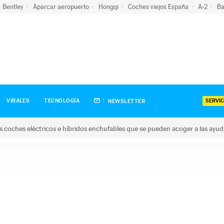
Bentley
Aparcar aeropuerto
Hongqi
Coches viejos España
A-2
Ba
SERVIC
VIRALES
TECNOLOGÍA
NEWSLETTER
s coches eléctricos e híbridos enchufables que se pueden acoger a las ayu
hes eléctricos e híbridos enchufables que se pueden acoger a la