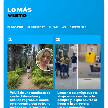
LO MÁS
VISTO
ELMOTOR
EL HUFFPOST
EL PAÍS
AS
CADENA SER
1
2
Volvió de una caminata de
Lanzan a su amigo cuesta
cuatro kilómetros y
abajo en un carrito de la
cuando regresa al coche
compra y lo que ocurre al
se encuentra con esto: no
llegar a la carretera
podía creer la 'sorpresa'
parece imposible