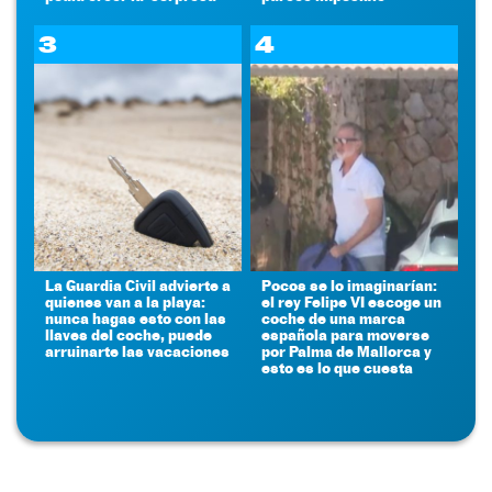
3
4
La Guardia Civil advierte a
Pocos se lo imaginarían:
quienes van a la playa:
el rey Felipe VI escoge un
nunca hagas esto con las
coche de una marca
llaves del coche, puede
española para moverse
arruinarte las vacaciones
por Palma de Mallorca y
esto es lo que cuesta