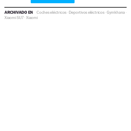
ARCHIVADO EN
Coches eléctricos
·
Deportivos eléctricos
·
Gymkhana
·
Xiaomi SU7
·
Xiaomi