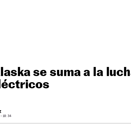
Alaska se suma a la luc
eléctricos
Z
- 18: 34