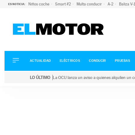
Niños coche
Smart #2
Multa conducir
A-2
Baliza V
ES NOTICIA:
ACTUALIDAD
ELÉCTRICOS
CONDUCIR
ACTUALIDAD
ELÉCTRICOS
CONDUCIR
PRUEBAS
PRUEBAS
Saltar
VIRALES
LO ÚLTIMO
La OCU lanza un aviso a quienes alquilen un c
al
PODCAST
LO ÚLTIMO
La OCU lanza un aviso a quienes alquilen un coche 
contenido
MOTOS
TECNOLOGÍA
SUPERCOCHES
MOTORTV
PREMIOS
SERVICIOS