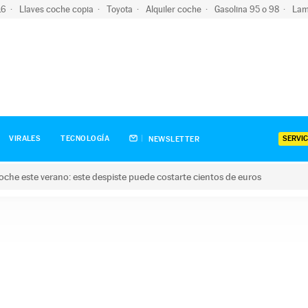
-16
Llaves coche copia
Toyota
Alquiler coche
Gasolina 95 o 98
Lam
SERVIC
VIRALES
TECNOLOGÍA
NEWSLETTER
oche este verano: este despiste puede costarte cientos de euros
este verano: este despiste puede costarte cientos de euros