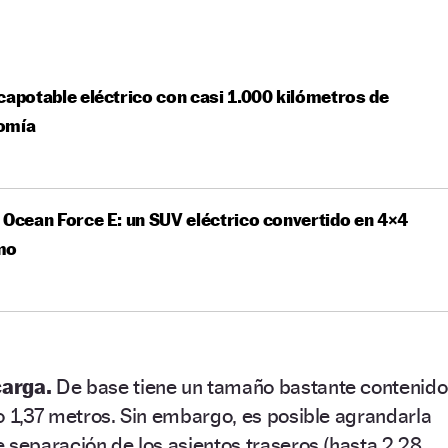
capotable eléctrico con casi 1.000 kilómetros de
omía
 Ocean Force E: un SUV eléctrico convertido en 4×4
mo
carga.
De base tiene un tamaño bastante contenido
o 1,37 metros. Sin embargo, es posible agrandarla
 separación de los asientos traseros (hasta 2,28