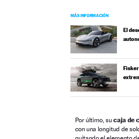
MÁS INFORMACIÓN
El des
auton
Fisker
extre
Por último, su
caja de 
con una longitud de sol
quitando el elemento de