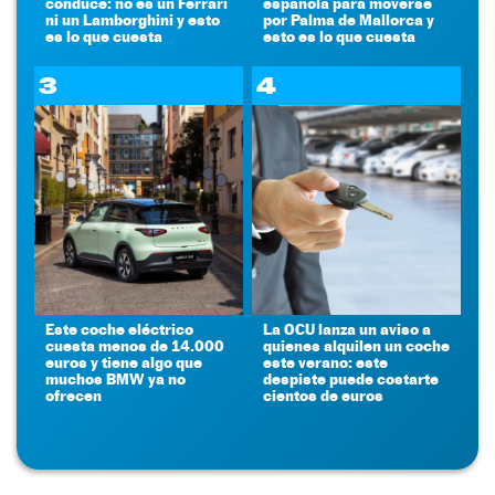
conduce: no es un Ferrari
española para moverse
ni un Lamborghini y esto
por Palma de Mallorca y
es lo que cuesta
esto es lo que cuesta
3
4
Este coche eléctrico
La OCU lanza un aviso a
cuesta menos de 14.000
quienes alquilen un coche
euros y tiene algo que
este verano: este
muchos BMW ya no
despiste puede costarte
ofrecen
cientos de euros