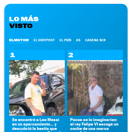
LO MÁS
VISTO
ELMOTOR
EL HUFFPOST
EL PAÍS
AS
CADENA SER
1
2
Se encontró a Leo Messi
Pocos se lo imaginarían:
en un aparcamiento... y
el rey Felipe VI escoge un
descubrió la bestia que
coche de una marca