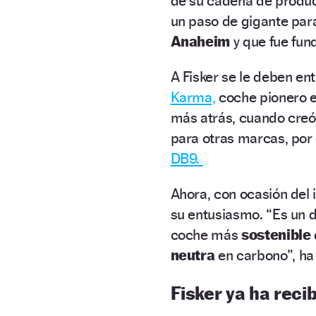
de su cadena de producc
un paso de gigante par
Anaheim
y que fue fun
A Fisker se le deben ent
Karma,
coche pionero e
más atrás, cuando cre
para otras marcas, por
DB9.
Ahora, con ocasión del 
su entusiasmo. “Es un 
coche más
sostenible
neutra
en carbono”, ha
Fisker ya ha reci