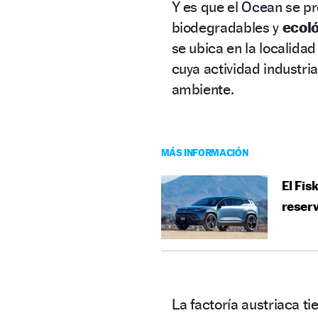
Y es que el Ocean se p
biodegradables y
ecoló
se ubica en la localida
cuya actividad industri
ambiente.
MÁS INFORMACIÓN
El Fis
reser
La factoría austriaca t