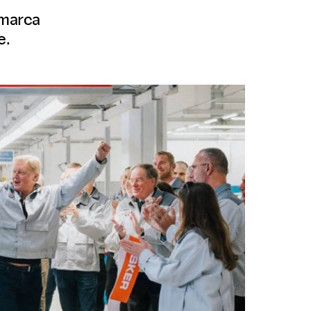
 marca
e.