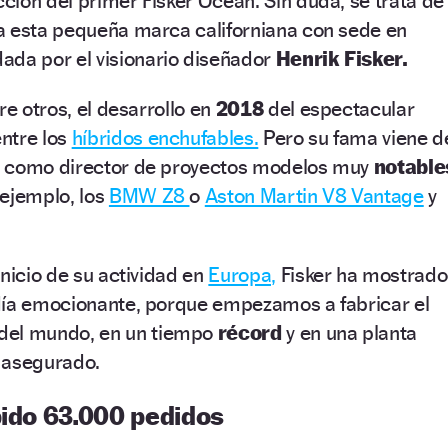
ión del primer Fisker Ocean. Sin duda, se trata de
a esta pequeña marca californiana con sede en
dada por el visionario diseñador
Henrik Fisker.
re otros, el desarrollo en
2018
del espectacular
ntre los
híbridos enchufables.
Pero su fama viene d
ó como director de proyectos modelos muy
notable
 ejemplo, los
BMW Z8
o
Aston Martin V8 Vantage
y
inicio de su actividad en
Europa,
Fisker ha mostrado
día emocionante, porque empezamos a fabricar el
del mundo, en un tiempo
récord
y en una planta
 asegurado.
bido 63.000 pedidos