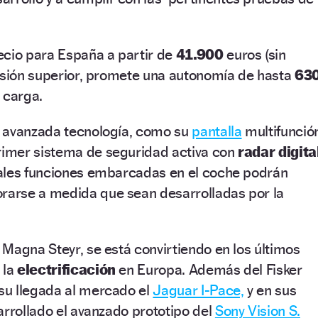
ecio para España a partir de
41.900
euros (sin
ersión superior, promete una autonomía de hasta
63
 carga.
 avanzada tecnología, como su
pantalla
multifunció
rimer sistema de seguridad activa con
radar digita
ales funciones embarcadas en el coche podrán
orarse a medida que sean desarrolladas por la
Magna Steyr, se está convirtiendo en los últimos
 la
electrificación
en Europa. Además del Fisker
u llegada al mercado el
Jaguar I-Pace,
y en sus
arrollado el avanzado prototipo del
Sony Vision S.