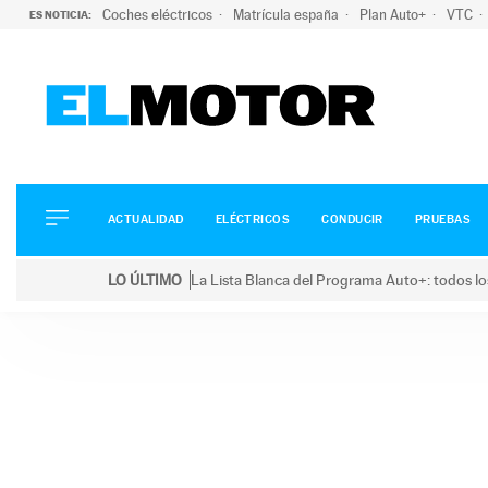
Coches eléctricos
Matrícula españa
Plan Auto+
VTC
ES NOTICIA:
ACTUALIDAD
ELÉCTRICOS
CONDUCIR
ACTUALIDAD
ELÉCTRICOS
CONDUCIR
PRUEBAS
PRUEBAS
Saltar
VIRALES
LO ÚLTIMO
La Lista Blanca del Programa Auto+: todos lo
al
PODCAST
LO ÚLTIMO
La Lista Blanca del Programa Auto+: todos los coc
contenido
MOTOS
TECNOLOGÍA
SUPERCOCHES
MOTORTV
PREMIOS
SERVICIOS