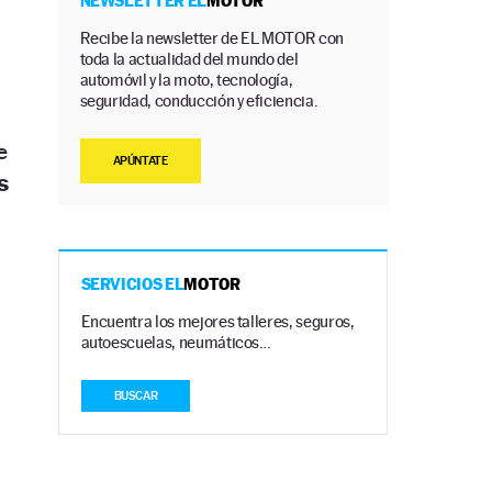
NEWSLETTER EL
MOTOR
Recibe la newsletter de EL MOTOR con
toda la actualidad del mundo del
automóvil y la moto, tecnología,
seguridad, conducción y eficiencia.
e
APÚNTATE
s
SERVICIOS EL
MOTOR
Encuentra los mejores talleres, seguros,
autoescuelas, neumáticos…
BUSCAR