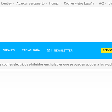
Bentley
Aparcar aeropuerto
Hongqi
Coches viejos España
A-2
Ba
SERVIC
VIRALES
TECNOLOGÍA
NEWSLETTER
s coches eléctricos e híbridos enchufables que se pueden acoger a las ayu
hes eléctricos e híbridos enchufables que se pueden acoger a la