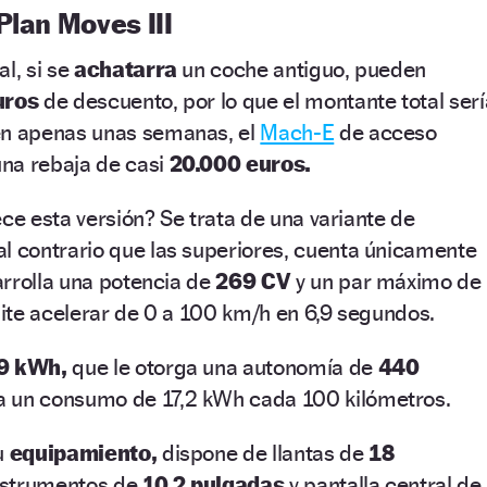
Plan Moves III
l, si se
achatarra
un coche antiguo, pueden
uros
de descuento, por lo que el montante total serí
en apenas unas semanas, el
Mach-E
de acceso
na rebaja de casi
20.000 euros.
ece esta versión? Se trata de una variante de
al contrario que las superiores, cuenta únicamente
arrolla una potencia de
269 CV
y un par máximo de
ite acelerar de 0 a 100 km/h en 6,9 segundos.
9 kWh,
que le otorga una autonomía de
440
a un consumo de 17,2 kWh cada 100 kilómetros.
u
equipamiento,
dispone de llantas de
18
nstrumentos de
10,2 pulgadas
y pantalla central de