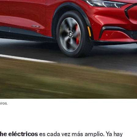
uros.
he eléctricos
es cada vez más amplio. Ya hay