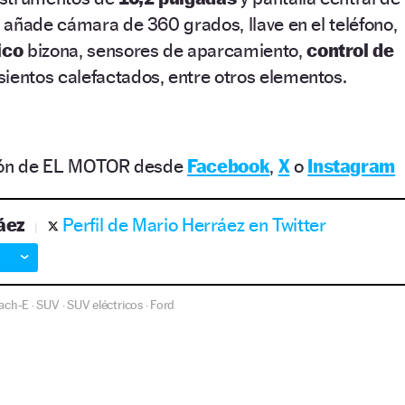
añade cámara de 360 grados, llave en el teléfono,
ico
bizona, sensores de aparcamiento,
control de
sientos calefactados, entre otros elementos.
ción de EL MOTOR desde
Facebook
,
X
o
Instagram
áez
Perfil de Mario Herráez en Twitter
ach-E
SUV
SUV eléctricos
Ford
·
·
·