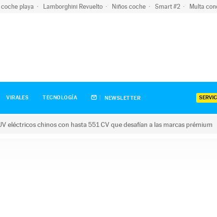
 coche playa
Lamborghini Revuelto
Niños coche
Smart #2
Multa con
SERVIC
VIRALES
TECNOLOGÍA
NEWSLETTER
V eléctricos chinos con hasta 551 CV que desafían a las marcas prémium
tricos chinos con hasta 551 CV que desafían a las marcas prém