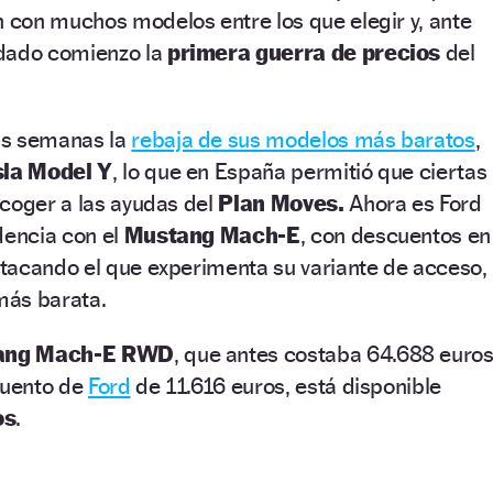
con muchos modelos entre los que elegir y, ante
 dado comienzo la
primera guerra de precios
del
as semanas la
rebaja de sus modelos más baratos
,
sla Model Y
, lo que en España permitió que ciertas
coger a las ayudas del
Plan Moves.
Ahora es Ford
dencia con el
Mustang Mach-E
, con descuentos en
tacando el que experimenta su variante de acceso,
más barata.
tang Mach-E RWD
, que antes costaba 64.688 euro
cuento de
Ford
de 11.616 euros, está disponible
os
.