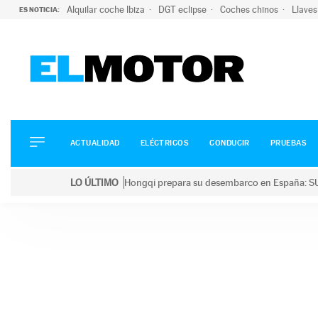
Alquilar coche Ibiza
DGT eclipse
Coches chinos
Llaves
ES NOTICIA:
ACTUALIDAD
ELÉCTRICOS
CONDUCIR
ACTUALIDAD
ELÉCTRICOS
CONDUCIR
PRUEBAS
PRUEBAS
Saltar
VIRALES
LO ÚLTIMO
Hongqi prepara su desembarco en España: SU
al
PODCAST
LO ÚLTIMO
Hongqi prepara su desembarco en España: SUV eléc
contenido
MOTOS
TECNOLOGÍA
SUPERCOCHES
MOTORTV
PREMIOS
SERVICIOS