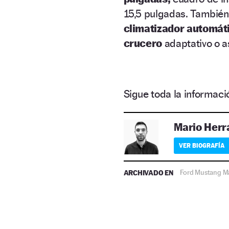
15,5 pulgadas. También 
climatizador automát
crucero
adaptativo o a
Sigue toda la informa
Mario Herr
VER BIOGRAFÍA
ARCHIVADO EN
Ford Mustang M