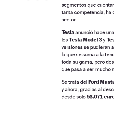
segmentos que cuentan 
tanta competencia, ha
sector.
Tesla
anunció hace un
los
Tesla Model 3
y
Te
versiones se pudieran a
la que se suma a la ten
toda su gama, pero des
que pasa a ser mucho 
Se trata del
Ford Mus
y ahora, gracias al des
desde solo
53.071 eur