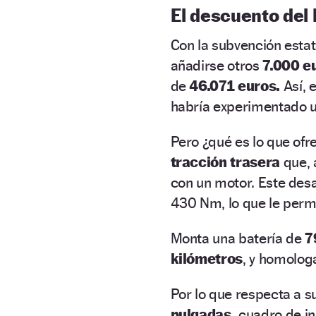
El descuento del 
Con la subvención estata
añadirse otros
7.000 e
de
46.071 euros.
Así, 
habría experimentado u
Pero ¿qué es lo que ofr
tracción trasera
que, 
con un motor. Este des
430 Nm, lo que le perm
Monta una batería de
7
kilómetros
, y homolog
Por lo que respecta a s
pulgadas,
cuadro de i