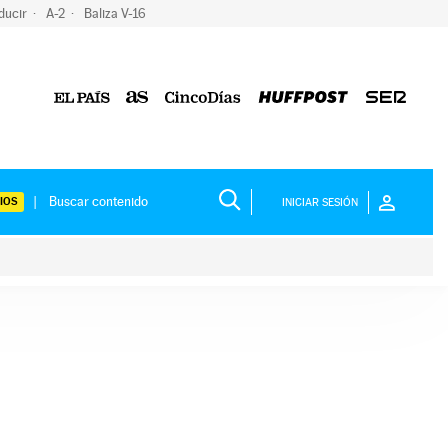
ducir
A-2
Baliza V-16
IOS
INICIAR SESIÓN
ium