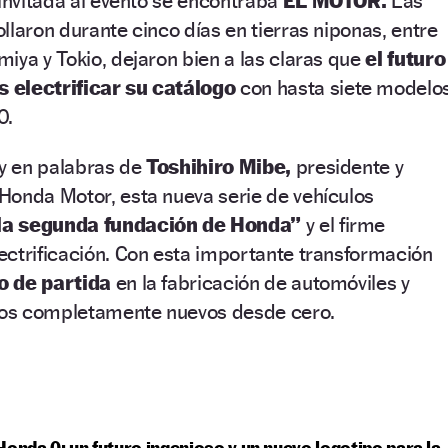
 invitada al evento se encontraba
EL MOTOR.
Las
llaron durante cinco días en tierras niponas, entre
iya y Tokio, dejaron bien a las claras que
el futuro
 electrificar su catálogo
con hasta siete modelo
0.
 y en palabras de
Toshihiro Mibe,
presidente y
Honda Motor, esta nueva serie de vehículos
la segunda fundación de Honda”
y el firme
ectrificación. Con esta importante transformación
o de partida
en la fabricación de automóviles y
icos completamente nuevos desde cero.
Honda 0: un futuro ingenioso y un nuevo logotipo para la