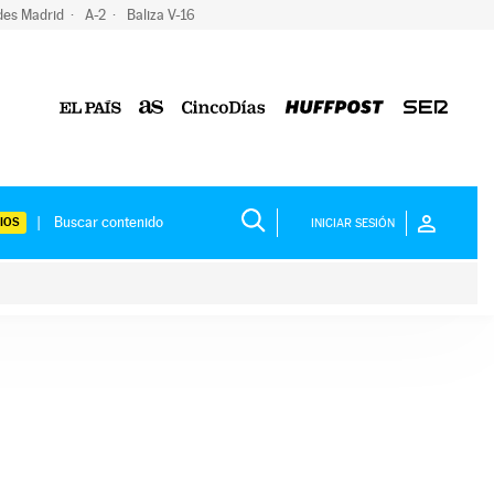
des Madrid
A-2
Baliza V-16
IOS
INICIAR SESIÓN