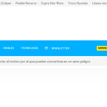
s Eclipse
Pueblo Navarra
Cupra Star Wars
Truco Hyundai
Líneas ver
SERVIC
VIRALES
TECNOLOGÍA
NEWSLETTER
olante: el motivo por el que pueden convertirse en un serio peligro
e: el motivo por el que pueden convertirse en un serio peligro