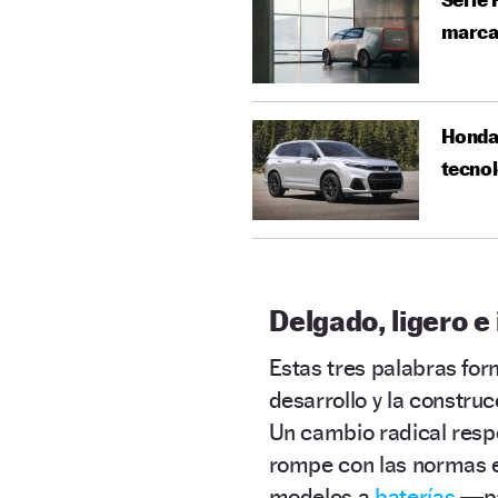
marc
Honda 
tecnol
Delgado, ligero e 
Estas tres palabras for
desarrollo y la constru
Un cambio radical respe
rompe con las normas es
modelos a
baterías
—par