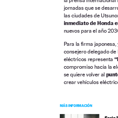
la prensa internacional
jornadas que se desarro
las ciudades de Utsunom
inmediato de Honda es
nuevos para el año 203
Para la firma japonesa,
consejero delegado de 
eléctricos representa
“
compromiso hacia la el
se quiere volver al
punt
crear vehículos eléctr
MÁS INFORMACIÓN
Serie 