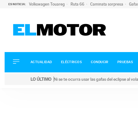
Volkswagen Touareg
Ruta 66
Caminata sorpresa
Gafa
ES NOTICIA:
ACTUALIDAD
ELÉCTRICOS
CONDUCIR
ACTUALIDAD
ELÉCTRICOS
CONDUCIR
PRUEBAS
PRUEBAS
Saltar
VIRALES
LO ÚLTIMO
Ni se te ocurra usar las gafas del eclipse al v
al
PODCAST
LO ÚLTIMO
Ni se te ocurra usar las gafas del eclipse al volant
contenido
MOTOS
TECNOLOGÍA
SUPERCOCHES
MOTORTV
PREMIOS
SERVICIOS