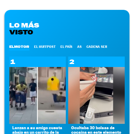
LO MÁS
VISTO
ELMOTOR
EL HUFFPOST
EL PAÍS
AS
CADENA SER
1
2
Lanzan a su amigo cuesta
Ocultaba 30 bolsas de
abajo en un carrito de la
cocaína en este elemento