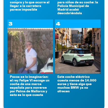
compra y lo que ocurre al
para niños de su coche: la
llegar a la carretera
Policía Municipal de
parece imposible
Madrid acabó
descubriéndola
3
4
Pocos se lo imaginarían:
Este coche eléctrico
el rey Felipe VI escoge un
cuesta menos de 14.000
coche de una marca
euros y tiene algo que
española para moverse
muchos BMW ya no
por Palma de Mallorca y
ofrecen
esto es lo que cuesta