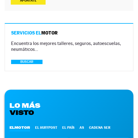
APÚNTATE
SERVICIOS EL
MOTOR
Encuentra los mejores talleres, seguros, autoescuelas,
neumáticos…
BUSCAR
LO MÁS
VISTO
ELMOTOR
EL HUFFPOST
EL PAÍS
AS
CADENA SER