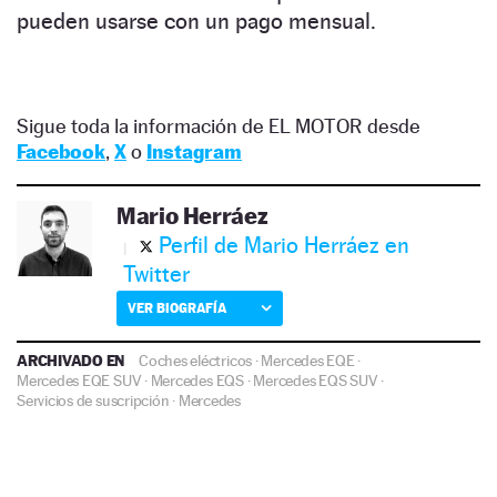
pueden usarse con un pago mensual.
Sigue toda la información de EL MOTOR desde
Facebook
,
X
o
Instagram
Mario Herráez
Perfil de Mario Herráez en
Twitter
VER BIOGRAFÍA
ARCHIVADO EN
Coches eléctricos
·
Mercedes EQE
·
Mercedes EQE SUV
·
Mercedes EQS
·
Mercedes EQS SUV
·
Servicios de suscripción
·
Mercedes