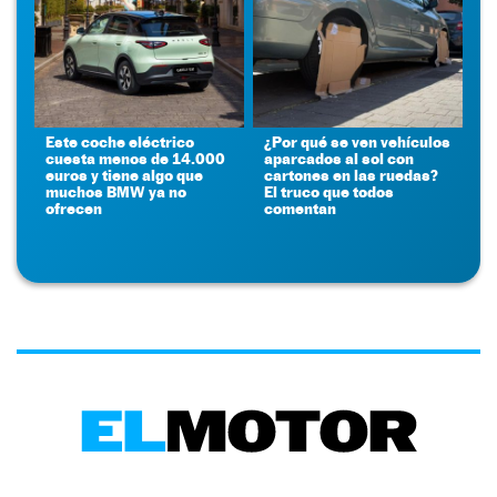
Este coche eléctrico
¿Por qué se ven vehículos
cuesta menos de 14.000
aparcados al sol con
euros y tiene algo que
cartones en las ruedas?
muchos BMW ya no
El truco que todos
ofrecen
comentan