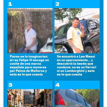
1
2
Pocos se lo imaginarían:
Se encontró a Leo Messi
el rey Felipe VI escoge un
en un aparcamiento... y
coche de una marca
descubrió la bestia que
española para moverse
conduce: no es un Ferrari
por Palma de Mallorca y
ni un Lamborghini y esto
esto es lo que cuesta
es lo que cuesta
3
4