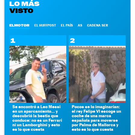
LO MÁS
VISTO
ELMOTOR
EL HUFFPOST
EL PAÍS
AS
CADENA SER
1
2
Se encontró a Leo Messi
Pocos se lo imaginarían:
en un aparcamiento... y
el rey Felipe VI escoge un
descubrió la bestia que
coche de una marca
conduce: no es un Ferrari
española para moverse
ni un Lamborghini y esto
por Palma de Mallorca y
es lo que cuesta
esto es lo que cuesta