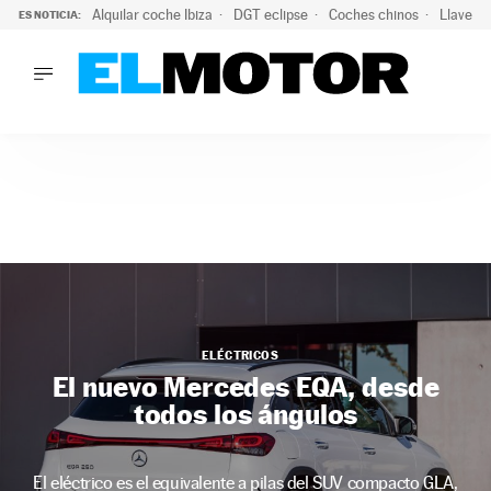
Alquilar coche Ibiza
DGT eclipse
Coches chinos
Llaves 
ES NOTICIA:
LO ÚLTIMO
Hongqi prepara su desembarco en España: SUV eléctricos c
LO ÚLTIMO
Hongqi prepara su desembarco en España: SUV eléctricos c
ACTUALIDAD
ELÉCTRICOS
CONDUCIR
PRUEBAS
Saltar
VIRALES
al
PODCAST
contenido
MOTOS
ELÉCTRICOS
TECNOLOGÍA
El nuevo Mercedes EQA, desde
SUPERCOCHES
todos los ángulos
MOTORTV
PREMIOS
SERVICIOS
El eléctrico es el equivalente a pilas del SUV compacto GLA,