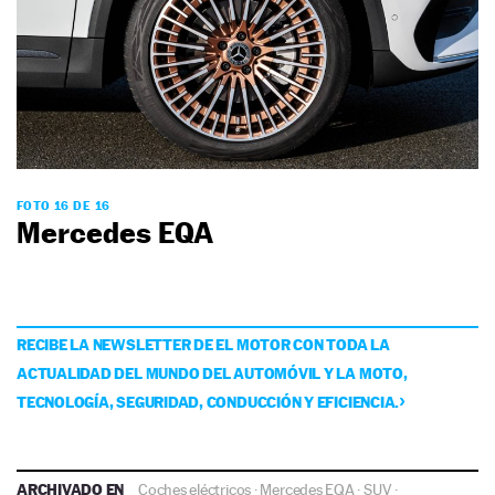
FOTO 16 DE 16
Mercedes EQA
RECIBE LA NEWSLETTER DE EL MOTOR CON TODA LA
ACTUALIDAD DEL MUNDO DEL AUTOMÓVIL Y LA MOTO,
TECNOLOGÍA, SEGURIDAD, CONDUCCIÓN Y EFICIENCIA.
ARCHIVADO EN
Coches eléctricos
·
Mercedes EQA
·
SUV
·