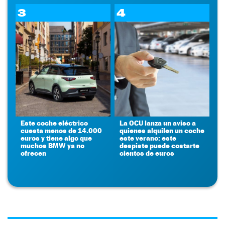
3
4
Este coche eléctrico
La OCU lanza un aviso a
cuesta menos de 14.000
quienes alquilen un coche
euros y tiene algo que
este verano: este
muchos BMW ya no
despiste puede costarte
ofrecen
cientos de euros