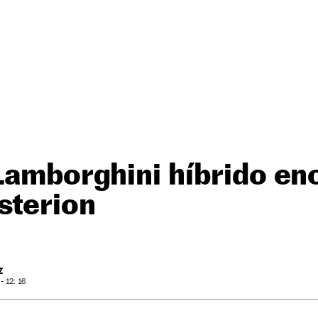
Lamborghini híbrido en
sterion
Z
 12: 16