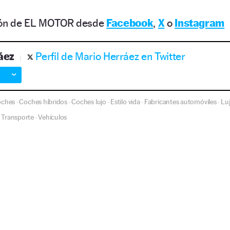
ción de EL MOTOR desde
Facebook
,
X
o
Instagram
áez
Perfil de Mario Herráez en Twitter
oches
Coches híbridos
Coches lujo
Estilo vida
Fabricantes automóviles
Lu
·
·
·
·
·
Transporte
Vehículos
·
·