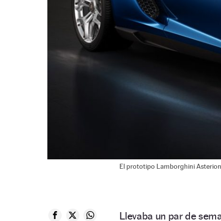
El prototipo Lamborghini Asterion
Llevaba un par de seman