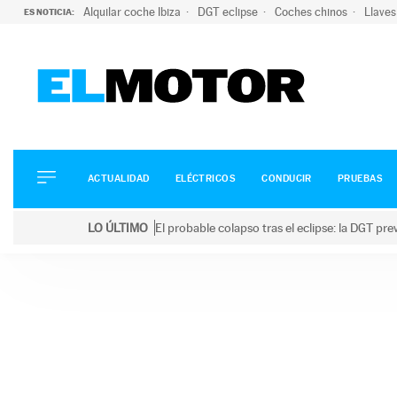
Alquilar coche Ibiza
DGT eclipse
Coches chinos
Llaves
ES NOTICIA:
ACTUALIDAD
ELÉCTRICOS
CONDUCIR
ACTUALIDAD
ELÉCTRICOS
CONDUCIR
PRUEBAS
PRUEBAS
Saltar
VIRALES
LO ÚLTIMO
El probable colapso tras el eclipse: la DGT p
al
PODCAST
LO ÚLTIMO
El probable colapso tras el eclipse: la DGT prevé u
contenido
MOTOS
TECNOLOGÍA
SUPERCOCHES
MOTORTV
PREMIOS
SERVICIOS