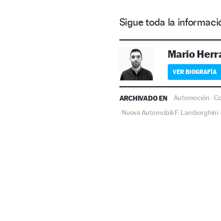
Sigue toda la informa
Mario Herr
VER BIOGRAFÍA
ARCHIVADO EN
Automoción
C
·
Nuova Automobili F. Lamborghini
·