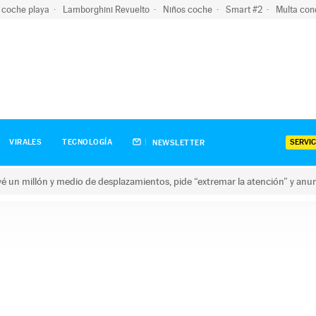
 coche playa
Lamborghini Revuelto
Niños coche
Smart #2
Multa con
SERVIC
VIRALES
TECNOLOGÍA
NEWSLETTER
revé un millón y medio de desplazamientos, pide “extremar la atención” y anu
n millón y medio de desplazamientos, pide “extremar la atención”