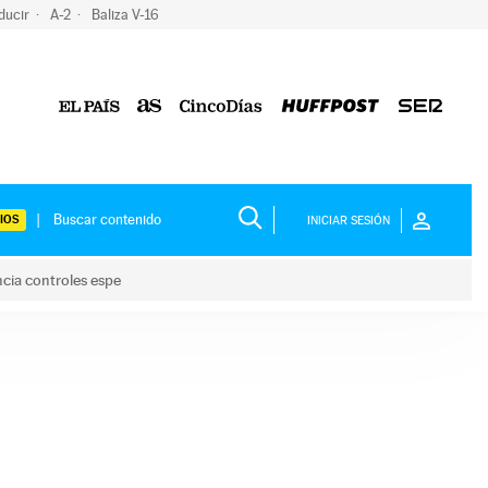
ducir
A-2
Baliza V-16
IOS
INICIAR SESIÓN
ncia controles espe
 y anuncia controles espe