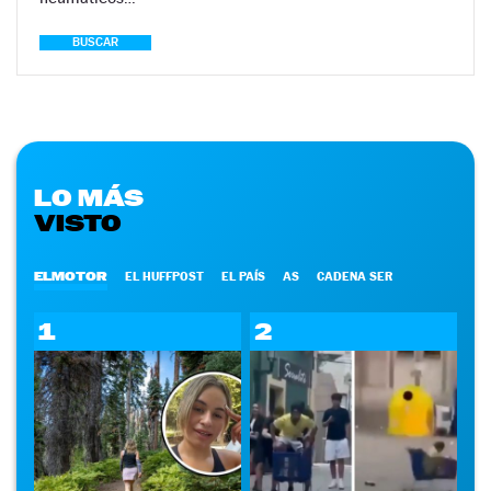
BUSCAR
LO MÁS
VISTO
ELMOTOR
EL HUFFPOST
EL PAÍS
AS
CADENA SER
1
2