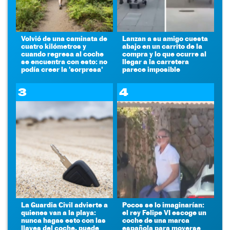
Volvió de una caminata de
Lanzan a su amigo cuesta
cuatro kilómetros y
abajo en un carrito de la
cuando regresa al coche
compra y lo que ocurre al
se encuentra con esto: no
llegar a la carretera
podía creer la 'sorpresa'
parece imposible
3
4
La Guardia Civil advierte a
Pocos se lo imaginarían:
quienes van a la playa:
el rey Felipe VI escoge un
nunca hagas esto con las
coche de una marca
llaves del coche, puede
española para moverse