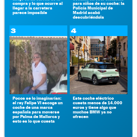
compra y lo que ocurre al
para niños de su coche: la
llegar a la carretera
Policía Municipal de
parece imposible
Madrid acabó
descubriéndola
3
4
Pocos se lo imaginarían:
Este coche eléctrico
el rey Felipe VI escoge un
cuesta menos de 14.000
coche de una marca
euros y tiene algo que
española para moverse
muchos BMW ya no
por Palma de Mallorca y
ofrecen
esto es lo que cuesta