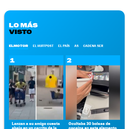
LO MÁS
VISTO
ELMOTOR
EL HUFFPOST
EL PAÍS
AS
CADENA SER
1
2
Lanzan a su amigo cuesta
Ocultaba 30 bolsas de
abajo en un carrito de la
cocaína en este elemento