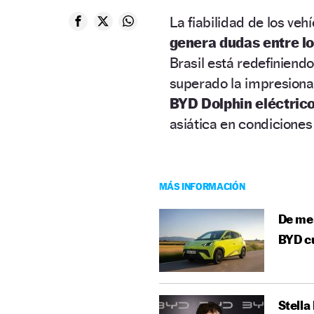
La fiabilidad de los ve
genera dudas entre l
Brasil está redefiniend
superado la impresionan
BYD Dolphin eléctrico
asiática en condiciones 
MÁS INFORMACIÓN
De men
BYD cu
Stella