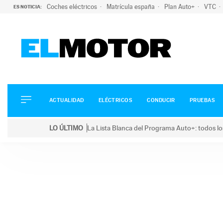
Coches eléctricos
Matrícula españa
Plan Auto+
VTC
ES NOTICIA:
ACTUALIDAD
ELÉCTRICOS
CONDUCIR
ACTUALIDAD
ELÉCTRICOS
CONDUCIR
PRUEBAS
PRUEBAS
Saltar
VIRALES
LO ÚLTIMO
La Lista Blanca del Programa Auto+: todos lo
al
PODCAST
LO ÚLTIMO
La Lista Blanca del Programa Auto+: todos los coc
contenido
MOTOS
TECNOLOGÍA
SUPERCOCHES
MOTORTV
PREMIOS
SERVICIOS