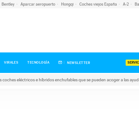
Bentley
Aparcar aeropuerto
Hongqi
Coches viejos España
A-2
Ba
SERVIC
VIRALES
TECNOLOGÍA
NEWSLETTER
s coches eléctricos e híbridos enchufables que se pueden acoger a las ayu
hes eléctricos e híbridos enchufables que se pueden acoger a la