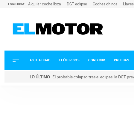
Alquilar coche Ibiza
DGT eclipse
Coches chinos
Llaves
ES NOTICIA:
ACTUALIDAD
ELÉCTRICOS
CONDUCIR
ACTUALIDAD
ELÉCTRICOS
CONDUCIR
PRUEBAS
PRUEBAS
Saltar
VIRALES
LO ÚLTIMO
El probable colapso tras el eclipse: la DGT p
al
PODCAST
LO ÚLTIMO
El probable colapso tras el eclipse: la DGT prevé u
contenido
MOTOS
TECNOLOGÍA
SUPERCOCHES
MOTORTV
PREMIOS
SERVICIOS