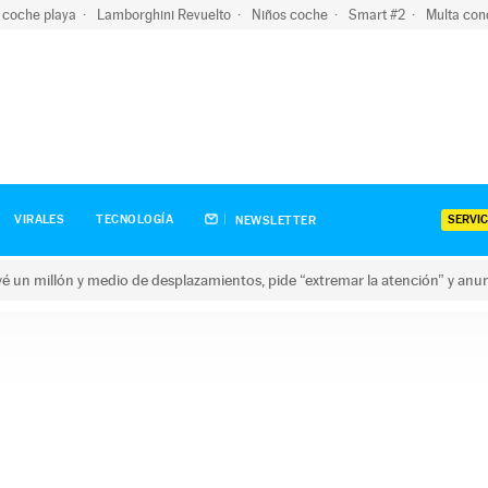
 coche playa
Lamborghini Revuelto
Niños coche
Smart #2
Multa con
SERVIC
VIRALES
TECNOLOGÍA
NEWSLETTER
revé un millón y medio de desplazamientos, pide “extremar la atención” y anu
n millón y medio de desplazamientos, pide “extremar la atención”