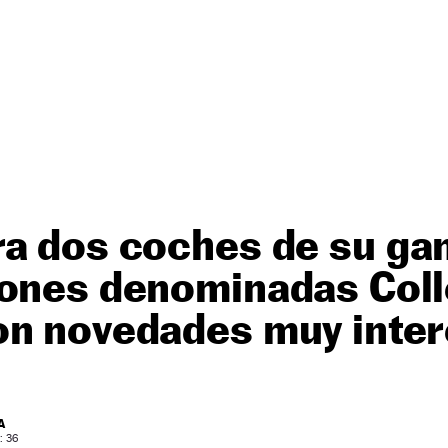
ra dos coches de su ga
iones denominadas Coll
on novedades muy inte
A
: 36