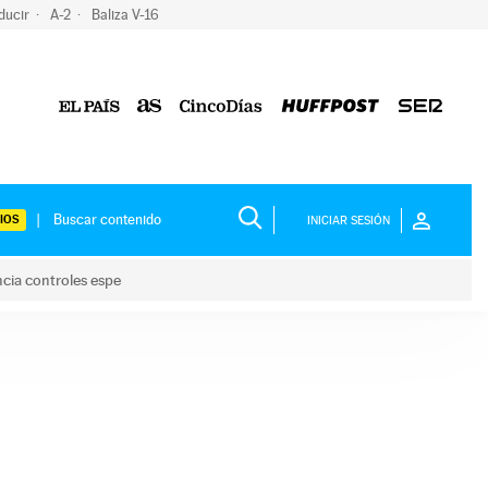
ducir
A-2
Baliza V-16
IOS
INICIAR SESIÓN
ncia controles espe
 y anuncia controles espe