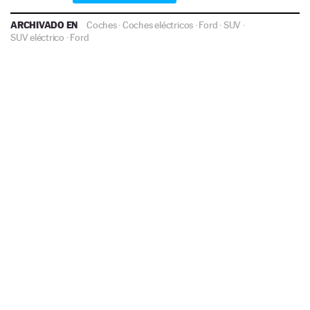
ARCHIVADO EN
Coches
·
Coches eléctricos
·
Ford
·
SUV
·
SUV eléctrico
·
Ford