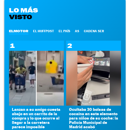
LO MÁS
VISTO
ELMOTOR
EL HUFFPOST
EL PAÍS
AS
CADENA SER
1
2
Lanzan a su amigo cuesta
Ocultaba 30 bolsas de
abajo en un carrito de la
cocaína en este elemento
compra y lo que ocurre al
para niños de su coche: la
llegar a la carretera
Policía Municipal de
parece imposible
Madrid acabó