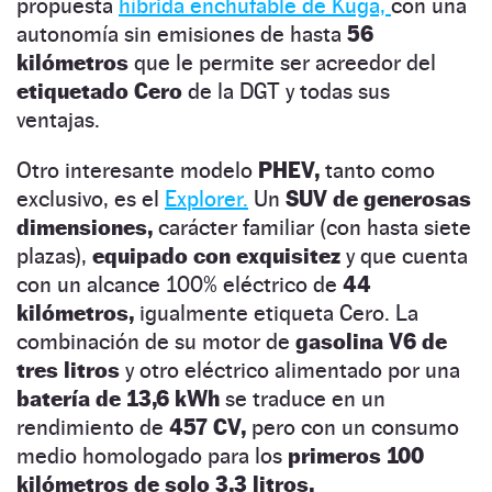
propuesta
híbrida enchufable de Kuga,
con una
autonomía sin emisiones de hasta
56
kilómetros
que le permite ser acreedor del
etiquetado Cero
de la DGT y todas sus
ventajas.
Otro interesante modelo
PHEV,
tanto como
exclusivo, es el
Explorer.
Un
SUV de generosas
dimensiones,
carácter familiar (con hasta siete
plazas),
equipado con exquisitez
y que cuenta
con un alcance 100% eléctrico de
44
kilómetros,
igualmente etiqueta Cero. La
combinación de su motor de
gasolina V6 de
tres litros
y otro eléctrico alimentado por una
batería de 13,6 kWh
se traduce en un
rendimiento de
457 CV,
pero con un consumo
medio homologado para los
primeros 100
kilómetros de solo 3,3 litros.