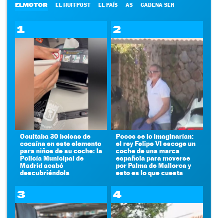
ELMOTOR
EL HUFFPOST
EL PAÍS
AS
CADENA SER
1
2
Ocultaba 30 bolsas de
Pocos se lo imaginarían:
cocaína en este elemento
el rey Felipe VI escoge un
para niños de su coche: la
coche de una marca
Policía Municipal de
española para moverse
Madrid acabó
por Palma de Mallorca y
descubriéndola
esto es lo que cuesta
3
4