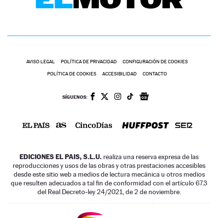
AVISO LEGAL
POLÍTICA DE PRIVACIDAD
CONFIGURACIÓN DE COOKIES
POLÍTICA DE COOKIES
ACCESIBILIDAD
CONTACTO
SÍGUENOS:
EDICIONES EL PAIS, S.L.U.
realiza una reserva expresa de las
reproducciones y usos de las obras y otras prestaciones accesibles
desde este sitio web a medios de lectura mecánica u otros medios
que resulten adecuados a tal fin de conformidad con el artículo 67.3
del Real Decreto-ley 24/2021, de 2 de noviembre.