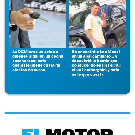
La OCU lanza un aviso a
Se encontró a Leo Messi
quienes alquilen un coche
en un aparcamiento... y
este verano: este
descubrió la bestia que
despiste puede costarte
conduce: no es un Ferrari
cientos de euros
ni un Lamborghini y esto
es lo que cuesta