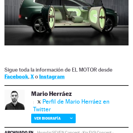
Sigue toda la información de EL MOTOR desde
Facebook
,
X
o
Instagram
Mario Herráez
Perfil de Mario Herráez en
Twitter
VER BIOGRAFÍA
ARCHIVADO EN
Hyundai SEVEN Concept
·
Kia EV9 Concept
·