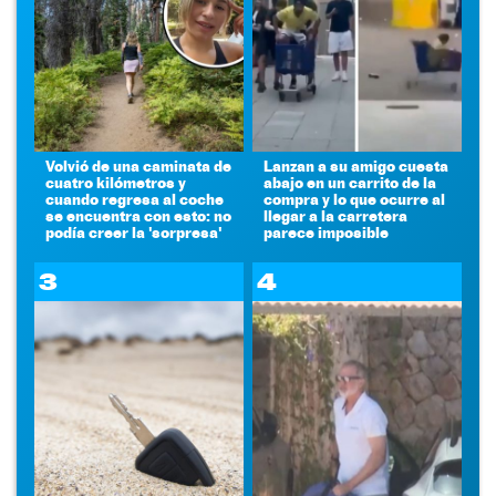
Volvió de una caminata de
Lanzan a su amigo cuesta
cuatro kilómetros y
abajo en un carrito de la
cuando regresa al coche
compra y lo que ocurre al
se encuentra con esto: no
llegar a la carretera
podía creer la 'sorpresa'
parece imposible
3
4