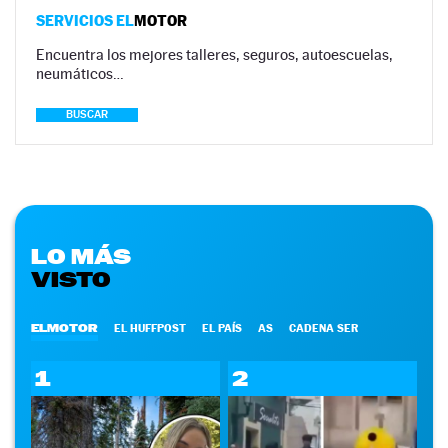
SERVICIOS EL
MOTOR
Encuentra los mejores talleres, seguros, autoescuelas,
neumáticos…
BUSCAR
LO MÁS
VISTO
ELMOTOR
EL HUFFPOST
EL PAÍS
AS
CADENA SER
1
2