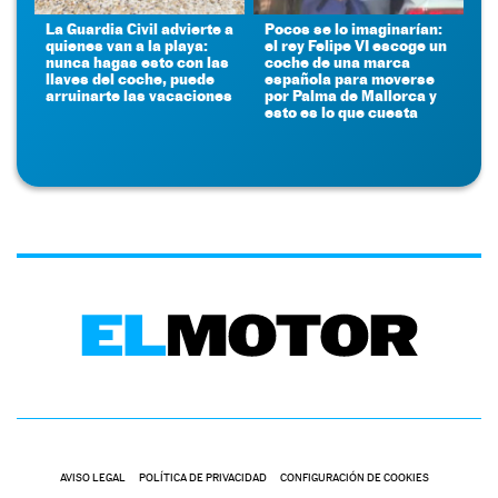
La Guardia Civil advierte a
Pocos se lo imaginarían:
quienes van a la playa:
el rey Felipe VI escoge un
nunca hagas esto con las
coche de una marca
llaves del coche, puede
española para moverse
arruinarte las vacaciones
por Palma de Mallorca y
esto es lo que cuesta
AVISO LEGAL
POLÍTICA DE PRIVACIDAD
CONFIGURACIÓN DE COOKIES