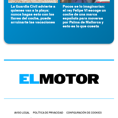
La Guardia Civil advierte a
Pocos se lo imaginarían:
quienes van a la playa:
el rey Felipe VI escoge un
nunca hagas esto con las
coche de una marca
llaves del coche, puede
española para moverse
arruinarte las vacaciones
por Palma de Mallorca y
esto es lo que cuesta
AVISO LEGAL
POLÍTICA DE PRIVACIDAD
CONFIGURACIÓN DE COOKIES