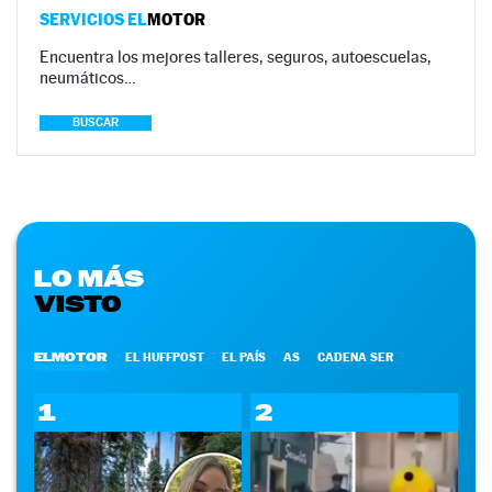
SERVICIOS EL
MOTOR
Encuentra los mejores talleres, seguros, autoescuelas,
neumáticos…
BUSCAR
LO MÁS
VISTO
ELMOTOR
EL HUFFPOST
EL PAÍS
AS
CADENA SER
1
2