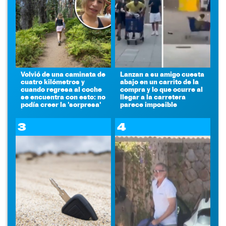
Volvió de una caminata de
Lanzan a su amigo cuesta
cuatro kilómetros y
abajo en un carrito de la
cuando regresa al coche
compra y lo que ocurre al
se encuentra con esto: no
llegar a la carretera
podía creer la 'sorpresa'
parece imposible
3
4