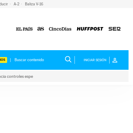
ducir
A-2
Baliza V-16
IOS
INICIAR SESIÓN
ncia controles espe
 y anuncia controles espe