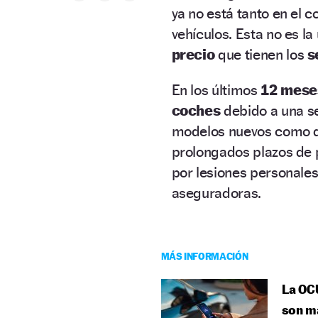
ya no está tanto en el 
vehículos. Esta no es la
precio
que tienen los
s
En los últimos
12 mese
coches
debido a una s
modelos nuevos como de
prolongados plazos de 
por lesiones personales 
aseguradoras.
MÁS INFORMACIÓN
La OCU
son m