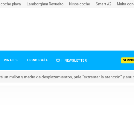
 coche playa
Lamborghini Revuelto
Niños coche
Smart #2
Multa con
SERVIC
VIRALES
TECNOLOGÍA
NEWSLETTER
revé un millón y medio de desplazamientos, pide “extremar la atención” y anu
n millón y medio de desplazamientos, pide “extremar la atención”