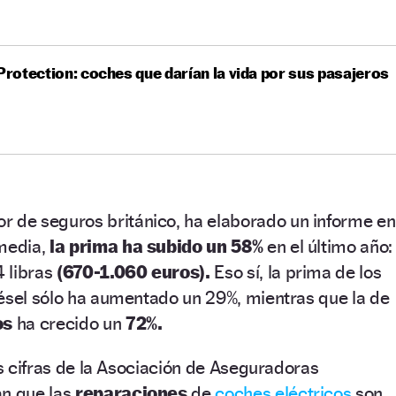
otection: coches que darían la vida por sus pasajeros
or de seguros británico, ha elaborado un informe en
 media,
la prima ha subido un 58%
en el último año:
 libras
(670-1.060 euros).
Eso sí, la prima de los
iésel sólo ha aumentado un 29%, mientras que la de
os
ha crecido un
72%.
as cifras de la Asociación de Aseguradoras
an que las
reparaciones
de
coches eléctricos
son