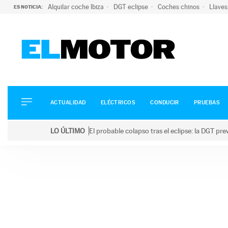
Alquilar coche Ibiza
DGT eclipse
Coches chinos
Llaves
ES NOTICIA:
ACTUALIDAD
ELÉCTRICOS
CONDUCIR
ACTUALIDAD
ELÉCTRICOS
CONDUCIR
PRUEBAS
PRUEBAS
Saltar
VIRALES
LO ÚLTIMO
El probable colapso tras el eclipse: la DGT p
al
PODCAST
LO ÚLTIMO
El probable colapso tras el eclipse: la DGT prevé u
contenido
MOTOS
TECNOLOGÍA
SUPERCOCHES
MOTORTV
PREMIOS
SERVICIOS