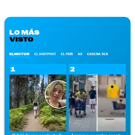
LO MÁS
VISTO
ELMOTOR
EL HUFFPOST
EL PAÍS
AS
CADENA SER
1
2