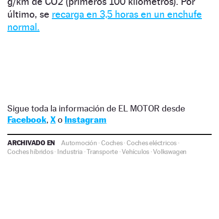
g/km de CO2 (primeros 100 kilómetros). Por
último, se
recarga en 3,5 horas en un enchufe
normal.
Sigue toda la información de EL MOTOR desde
Facebook
,
X
o
Instagram
ARCHIVADO EN
Automoción
·
Coches
·
Coches eléctricos
·
Coches híbridos
·
Industria
·
Transporte
·
Vehículos
·
Volkswagen