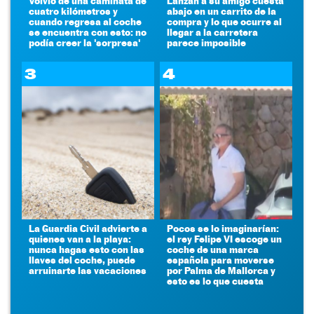
Volvió de una caminata de
Lanzan a su amigo cuesta
cuatro kilómetros y
abajo en un carrito de la
cuando regresa al coche
compra y lo que ocurre al
se encuentra con esto: no
llegar a la carretera
podía creer la 'sorpresa'
parece imposible
3
4
La Guardia Civil advierte a
Pocos se lo imaginarían:
quienes van a la playa:
el rey Felipe VI escoge un
nunca hagas esto con las
coche de una marca
llaves del coche, puede
española para moverse
arruinarte las vacaciones
por Palma de Mallorca y
esto es lo que cuesta