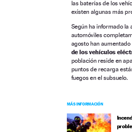
las baterías de los veh
existen algunas más pr
Según ha informado la 
automóviles completame
agosto han aumentado 
de los vehículos eléct
población reside en ap
puntos de recarga est
fuegos en el subsuelo.
MÁS INFORMACIÓN
Incend
probl