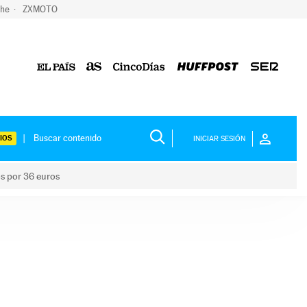
che
ZXMOTO
IOS
INICIAR SESIÓN
os por 36 euros
los niños por 36 euros