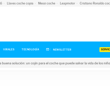
-16
Llaves coche copia
Messi coche
Leapmotor
Cristiano Ronaldo co
SERVIC
VIRALES
TECNOLOGÍA
NEWSLETTER
una buena solución: un cojín para el coche que puede salvar la vida de los niñ
ena solución: un cojín para el coche que puede salvar la vida de 