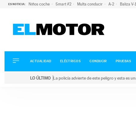
Niños coche
Smart #2
Multa conducir
A-2
Baliza V
ES NOTICIA:
ACTUALIDAD
ELÉCTRICOS
CONDUCIR
ACTUALIDAD
ELÉCTRICOS
CONDUCIR
PRUEBAS
PRUEBAS
Saltar
VIRALES
LO ÚLTIMO
La policía advierte de este peligro y esta es 
al
PODCAST
LO ÚLTIMO
La policía advierte de este peligro y esta es una bu
contenido
MOTOS
TECNOLOGÍA
SUPERCOCHES
MOTORTV
PREMIOS
SERVICIOS