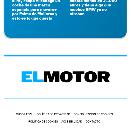
el rey Felipe VI escoge un
cuesta menos de 14.000
coche de una marca
euros y tiene algo que
española para moverse
muchos BMW ya no
por Palma de Mallorca y
ofrecen
esto es lo que cuesta
AVISO LEGAL
POLÍTICA DE PRIVACIDAD
CONFIGURACIÓN DE COOKIES
POLÍTICA DE COOKIES
ACCESIBILIDAD
CONTACTO