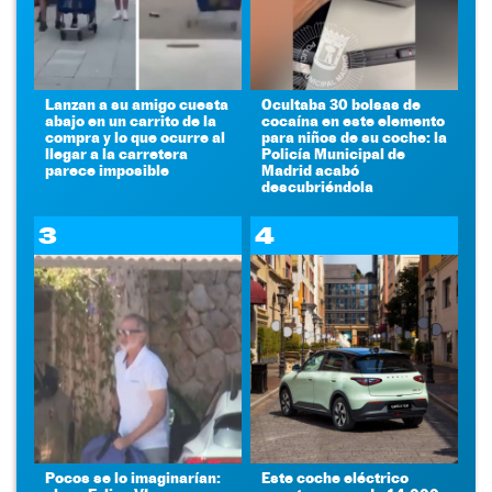
Lanzan a su amigo cuesta
Ocultaba 30 bolsas de
abajo en un carrito de la
cocaína en este elemento
compra y lo que ocurre al
para niños de su coche: la
llegar a la carretera
Policía Municipal de
parece imposible
Madrid acabó
descubriéndola
3
4
Pocos se lo imaginarían:
Este coche eléctrico