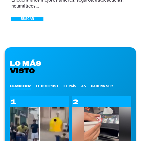
neumáticos…
BUSCAR
LO MÁS
VISTO
ELMOTOR
EL HUFFPOST
EL PAÍS
AS
CADENA SER
1
2