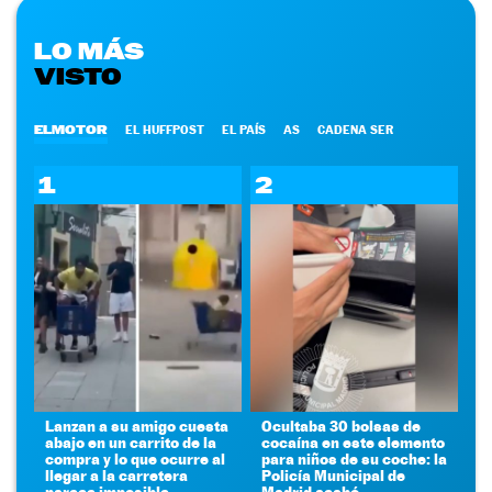
LO MÁS
VISTO
ELMOTOR
EL HUFFPOST
EL PAÍS
AS
CADENA SER
1
2
Lanzan a su amigo cuesta
Ocultaba 30 bolsas de
abajo en un carrito de la
cocaína en este elemento
compra y lo que ocurre al
para niños de su coche: la
llegar a la carretera
Policía Municipal de
parece imposible
Madrid acabó