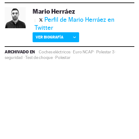
Mario Herráez
Perfil de Mario Herráez en
Twitter
VER BIOGRAFÍA
ARCHIVADO EN
Coches eléctricos
·
Euro NCAP
·
Polestar 3
·
seguridad
·
Test de choque
·
Polestar