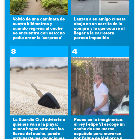
Volvió de una caminata de
Lanzan a su amigo cuesta
cuatro kilómetros y
abajo en un carrito de la
cuando regresa al coche
compra y lo que ocurre al
se encuentra con esto: no
llegar a la carretera
podía creer la 'sorpresa'
parece imposible
3
4
La Guardia Civil advierte a
Pocos se lo imaginarían:
quienes van a la playa:
el rey Felipe VI escoge un
nunca hagas esto con las
coche de una marca
llaves del coche, puede
española para moverse
arruinarte las vacaciones
por Palma de Mallorca y