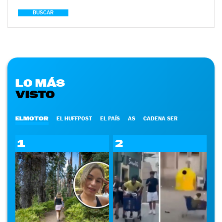
BUSCAR
LO MÁS
VISTO
ELMOTOR
EL HUFFPOST
EL PAÍS
AS
CADENA SER
1
2