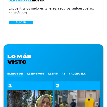
SERVICIOS EL
MOTOR
Encuentra los mejores talleres, seguros, autoescuelas,
neumáticos…
BUSCAR
LO MÁS
VISTO
ELMOTOR
EL HUFFPOST
EL PAÍS
AS
CADENA SER
1
2