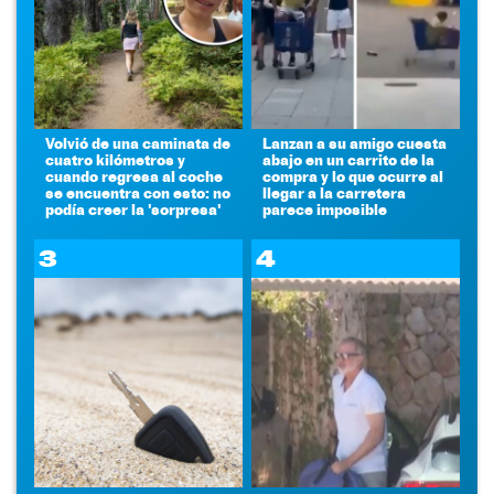
Volvió de una caminata de
Lanzan a su amigo cuesta
cuatro kilómetros y
abajo en un carrito de la
cuando regresa al coche
compra y lo que ocurre al
se encuentra con esto: no
llegar a la carretera
podía creer la 'sorpresa'
parece imposible
3
4