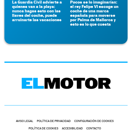
La Guardia Civil advierte a
Pocos se lo imaginarían:
quienes van a la playa:
el rey Felipe VI escoge un
nunca hagas esto con las
coche de una marca
llaves del coche, puede
española para moverse
arruinarte las vacaciones
por Palma de Mallorca y
esto es lo que cuesta
AVISO LEGAL
POLÍTICA DE PRIVACIDAD
CONFIGURACIÓN DE COOKIES
POLÍTICA DE COOKIES
ACCESIBILIDAD
CONTACTO