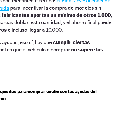
o con mecánica eléctrica:
el Plan Moves II concede
yuda
para incentivar la compra de modelos sin
s fabricantes aportan un mínimo de otros 1.000,
rcas doblan esta cantidad, y el ahorro final puede
ros
e incluso llegar a 10.000.
s ayudas, eso sí, hay que
cumplir ciertas
pal es que el vehículo a comprar
no supere los
quisitos para comprar coche con las ayudas del
rno