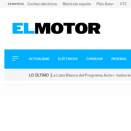
Coches eléctricos
Matrícula españa
Plan Auto+
VTC
ES NOTICIA:
ACTUALIDAD
ELÉCTRICOS
CONDUCIR
ACTUALIDAD
ELÉCTRICOS
CONDUCIR
PRUEBAS
PRUEBAS
Saltar
VIRALES
LO ÚLTIMO
La Lista Blanca del Programa Auto+: todos lo
al
PODCAST
LO ÚLTIMO
La Lista Blanca del Programa Auto+: todos los coc
contenido
MOTOS
TECNOLOGÍA
SUPERCOCHES
MOTORTV
PREMIOS
SERVICIOS