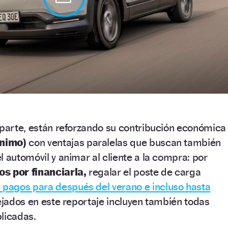
 parte, están reforzando su contribución económica
ínimo)
con ventajas paralelas que buscan también
l automóvil y animar al cliente a la compra: por
s por financiarla,
regalar el poste de carga
s pagos para después del verano e incluso hasta
lejados en este reportaje incluyen también todas
licadas.