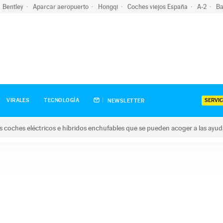
Bentley
Aparcar aeropuerto
Hongqi
Coches viejos España
A-2
Ba
SERVIC
VIRALES
TECNOLOGÍA
NEWSLETTER
s coches eléctricos e híbridos enchufables que se pueden acoger a las ayu
hes eléctricos e híbridos enchufables que se pueden acoger a la