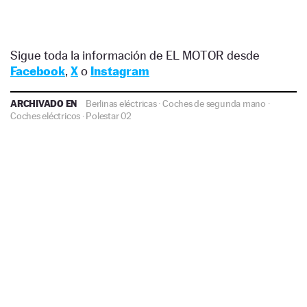
Sigue toda la información de EL MOTOR desde
Facebook
,
X
o
Instagram
ARCHIVADO EN
Berlinas eléctricas
·
Coches de segunda mano
·
Coches eléctricos
·
Polestar 02