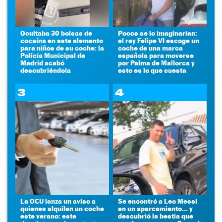
Ocultaba 30 bolsas de
Pocos se lo imaginarían:
cocaína en este elemento
el rey Felipe VI escoge un
para niños de su coche: la
coche de una marca
Policía Municipal de
española para moverse
Madrid acabó
por Palma de Mallorca y
descubriéndola
esto es lo que cuesta
3
4
La OCU lanza un aviso a
Se encontró a Leo Messi
quienes alquilen un coche
en un aparcamiento... y
este verano: este
descubrió la bestia que