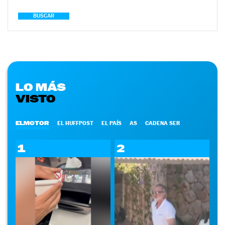
BUSCAR
LO MÁS
VISTO
ELMOTOR
EL HUFFPOST
EL PAÍS
AS
CADENA SER
1
2